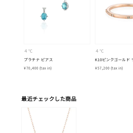
カテゴリー
素材
プラチ
カラー
イエロ
４℃
４℃
プラチナ ピアス
K10ピンクゴールド 
1月の
誕生石
¥
70,400
¥
57,200
7月の
しずく
モチーフ
クロス
最近チェックした商品
クリア
石の色
レッド