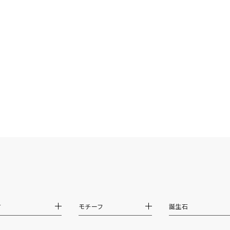
ニン
エレガント
カジュアル
フォーマル
モード
ス
ご褒美
記念日
誕生日
気分転換
デート
ジュエリー
腕周りジュエリー
ペアジュエリー
ベストセレ
ンラインショップ限定
～
～
¥400,00
材
モチーフ
誕生石