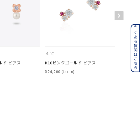
ンレス
よくある質問はこちら
その他
４℃
４℃
ルド ピアス
K10ピンクゴールド ピアス
K10ピン
誕生石
6月の誕生石
¥
24,200
¥
49,500
月の誕生石
12月の誕生石
ムーン
フラワー
イエロー
ブラウン