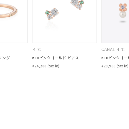
ナ
K18
K10
K7
ゴールド
シルバー
ステ
ーカラー
ピンクカラー
ホワイトカラー
トリプルカラー
４℃
CANAL ４℃
リング
K10ピンクゴールド ピアス
K10ピンクゴー
誕生石
2月の誕生石
3月の誕生石
4月の誕生石
5月の
¥
24,200
¥
20,900
誕生石
8月の誕生石
9月の誕生石
10月の誕生石
11
リセット
絞り込んで検索する
ハート
一粒
三石
パヴェ
ライン
馬蹄
ダブルループ
星座
イニシャル
リボン
その他
ホワイト
ピンク
パープル
ブルー
グリーン
マルチカラー