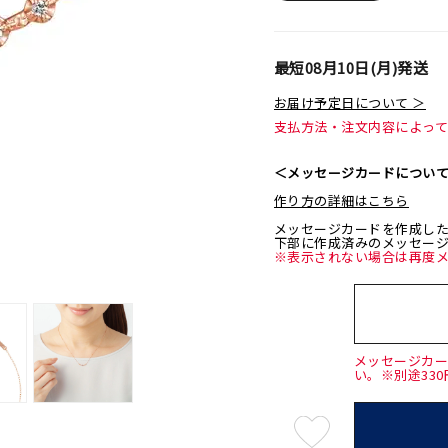
最短
08月10日(月)
発送
お届け予定日について ＞
支払方法・注文内容によっ
＜メッセージカードについ
作り方の詳細はこちら
メッセージカードを作成し
下部に作成済みのメッセー
※表示されない場合は再度
メッセージカ
い。※別途33
最