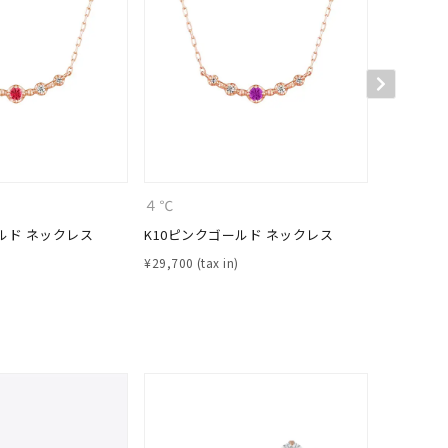
キーワードで検索する
４℃
４℃
ルド ネックレス
K10ピンクゴールド ネックレス
K10ピン
¥
29,700
¥
31,900
#eギフト