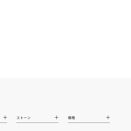
シンプル
ユニセックス
結婚式
推し活
クション
0
ストーン
価格