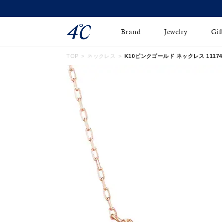
Brand
Jewelry
Gif
TOP
ネックレス
K10ピンクゴールド ネックレス 111746
ネックレス
ネックレスチェ-ン
Online Shop
ピンキーリング
ピアス
ショッピングガイド
イヤーカフ
ブレスレット
よくあるご質問
ペアネックレス
ペアリング
オンライン限定ジュエ
誕生石
リー
すべてのアイテム
ブライダルリング
はこちら