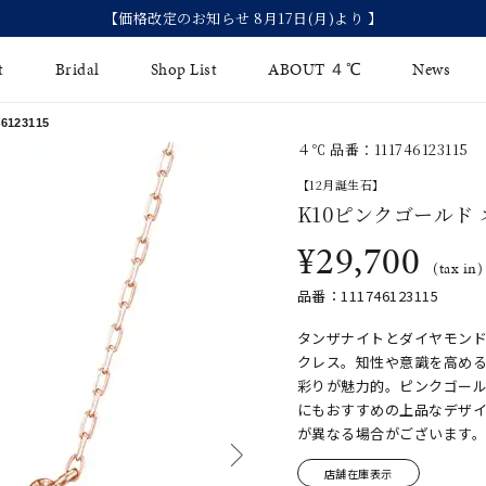
【価格改定のお知らせ 8月17日(月)より 】
t
Bridal
Shop List
ABOUT ４℃
News
123115
４℃ 品番：111746123115
リング
Fashion Jewelry
Brida
【12月誕生石】
イヤリング
K10ピンクゴールド
ジュエリーケア
永久保
¥29,700
バングル
法人のお客様
ブライ
(tax in)
品番：111746123115
ペアブレスレット
ブライ
タンザナイトとダイヤモン
その他のアイテム
クレス。知性や意識を高める
彩りが魅力的。ピンクゴー
にもおすすめの上品なデザ
が異なる場合がございます
店舗在庫表示