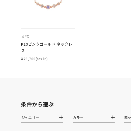
ファッションテイスト
フェミ
着用シーン
オフィ
４℃
耳周り
コレクション
K10ピンクゴールド ネックレ
公式オ
ス
¥29,700(tax in)
レディース
リングサイズ
メンズ
リングサイズ
条件から選ぶ
価格
¥0
ジュエリー
カラー
素