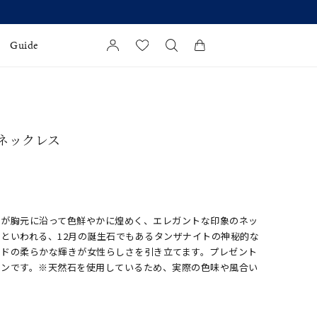
Guide
カートに商品がありません。
l Jewelry
 ネックレス
証
ダルサービス
ダルリングの選び方
ドが胸元に沿って色鮮やかに煌めく、エレガントな印象のネッ
といわれる、12月の誕生石でもあるタンザナイトの神秘的な
ルドの柔らかな輝きが女性らしさを引き立てます。プレゼント
インです。※天然石を使用しているため、実際の色味や風合い
。