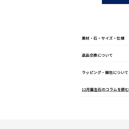
短
08
月
10
日
(月)
発
送
¥29,7
素材・石・サイズ・仕様
返品交換について
ラッピング・梱包について
12月誕生石のコラムを読む