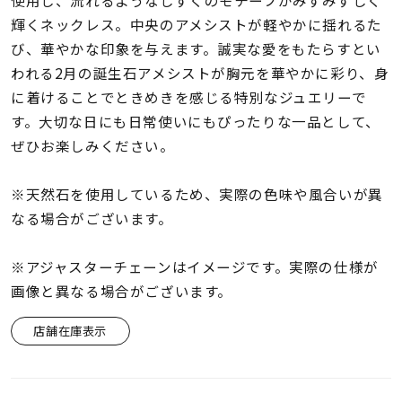
使用し、流れるようなしずくのモチーフがみずみずしく
着用シーン
輝くネックレス。中央のアメシストが軽やかに揺れるた
び、華やかな印象を与えます。誠実な愛をもたらすとい
コレクション
われる2月の誕生石アメシストが胸元を華やかに彩り、身
に着けることでときめきを感じる特別なジュエリーで
レディース
す。大切な日にも日常使いにもぴったりな一品として、
～
リングサイズ
ぜひお楽しみください。
※天然石を使用しているため、実際の色味や風合いが異
メンズ
なる場合がございます。
～
リングサイズ
※アジャスターチェーンはイメージです。実際の仕様が
画像と異なる場合がございます。
価格
¥0
¥400,
店舗在庫表示
在庫
在庫ありのみ
すべて表示