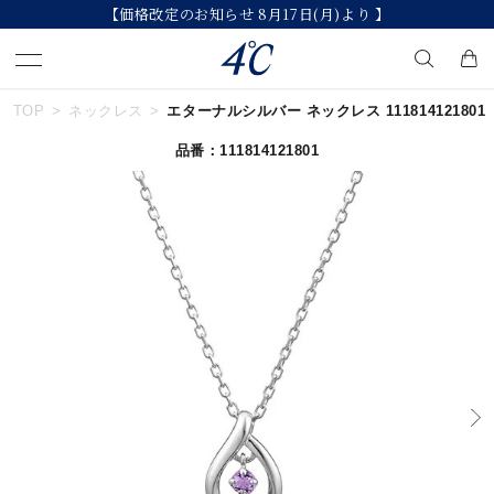
【価格改定のお知らせ 8月17日(月)より 】
TOP
ネックレス
エターナルシルバー ネックレス 111814121801
キーワードで検索する
品番：111814121801
人気検索キーワード
#ペア
#eギフト
#ハーフエタニティリング
#刻印可
#メンズ ネックレス
ブランド
４℃
カテゴリー
すべてのジュエリー