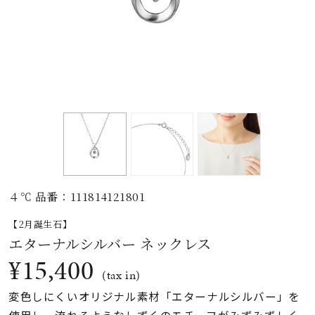
素材
カラー
誕生石
モチーフ
４℃ 品番：111814121801
石の色
【2月誕生石】
エターナルシルバー ネックレス
ファッションテイス
¥15,400
ト
(tax in)
変色しにくいオリジナル素材「エターナルシルバー」を