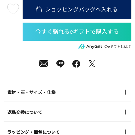
ショッピングバッグへ入れる
最
短
08
月
07
日
(金)
発
送
¥15,400
のeギフトとは？
(tax
in)
素材・石・サイズ・仕様
返品交換について
ラッピング・梱包について