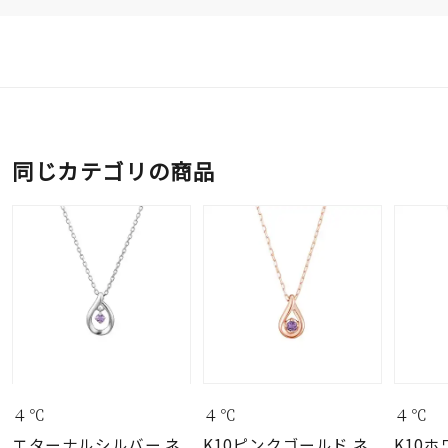
同じカテゴリの商品
４℃
４℃
４℃
エターナルシルバー ネ
K10ピンクゴールド ネ
K10