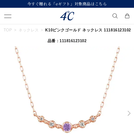
今すぐ贈れる「eギフト」対象商品はこちら
TOP
ネックレス
K10ピンクゴールド ネックレス 111816123102
キーワードで検索する
品番：111816123102
人気検索キーワード
#summer
#ダイヤモンド ネックレス
#くまのプーさん
#ペア
#エタニティ
ブランド
４℃
カテゴリー
誕生石