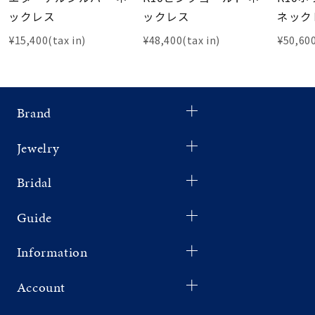
ックレス
ックレス
ネック
¥15,400(tax in)
¥48,400(tax in)
¥50,600
Brand
Jewelry
Bridal
Guide
Information
Account