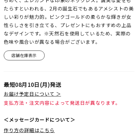
らめく、エレガントな印象のネックレス。誠実な愛をも
着用シーン
たらすといわれる、2月の誕生石でもあるアメシストの美
しい彩りが魅力的。ピンクゴールドの柔らかな輝きが女
コレクション
性らしさを引き立てる、プレゼントにもおすすめの上品
なデザインです。※天然石を使用しているため、実際の
レディース
色味や風合いが異なる場合がございます。
～
リングサイズ
店舗在庫表示
メンズ
～
リングサイズ
最短
08月10日(月)
発送
お届け予定日について ＞
価格
支払方法・注文内容によって発送日が異なります。
¥0
¥400,
＜メッセージカードについて＞
在庫
在庫ありのみ
すべて表示
作り方の詳細はこちら