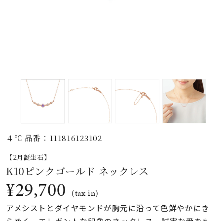
素材
カラー
誕生石
モチーフ
４℃ 品番：111816123102
石の色
【2月誕生石】
K10ピンクゴールド ネックレス
ファッションテイス
¥29,700
ト
(tax in)
アメシストとダイヤモンドが胸元に沿って色鮮やかにき