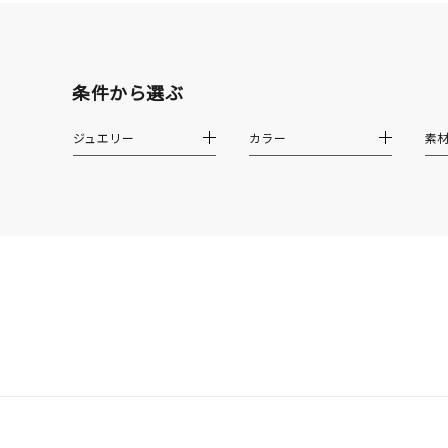
クリア
石の色
レッド
条件から選ぶ
ジュエリー
カラー
素
ファッションテイスト
フェミ
着用シーン
オフィ
耳周り
コレクション
公式オ
レディース
リングサイズ
メンズ