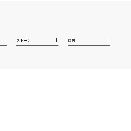
イエロー
ブラウン
ストーン
価格
シンプル
ユニセックス
結婚式
推し活
クション