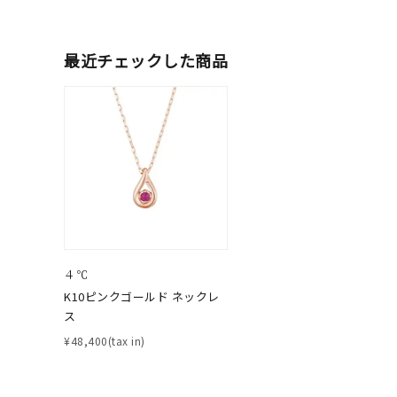
ブランド
最近チェックした商品
カテゴリー
素材
プラチ
カラー
イエロ
４℃
1月の
K10ピンクゴールド ネックレ
誕生石
ス
7月の
¥48,400(tax in)
しずく
モチーフ
クロス