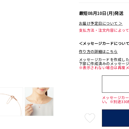
最短
08月10日(月)
発送
お届け予定日について ＞
支払方法・注文内容によっ
＜メッセージカードについ
作り方の詳細はこちら
メッセージカードを作成し
下部に作成済みのメッセー
※表示されない場合は再度
メッセージカ
い。※別途33
最
短
08