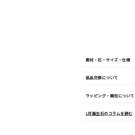
月
10
日
(月)
発
送
¥48,4
素材・石・サイズ・仕様
返品交換について
ラッピング・梱包について
1月誕生石のコラムを読む