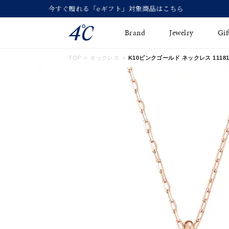
Brand
Jewelry
Gif
TOP
ネックレス
K10ピンクゴールド ネックレス 111816
ネックレス
ネックレスチェ-ン
Online Shop
ピンキーリング
ピアス
ショッピングガイド
イヤーカフ
ブレスレット
よくあるご質問
ペアネックレス
ペアリング
オンライン限定ジュエ
誕生石
リー
すべてのアイテム
ブライダルリング
はこちら