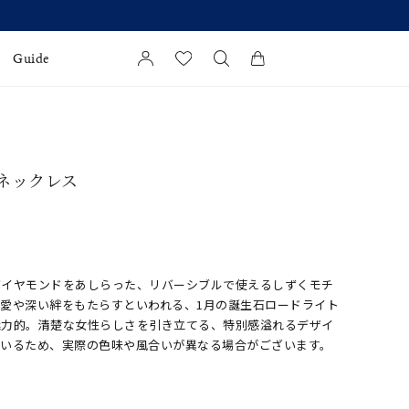
Guide
カートに商品がありません。
l Jewelry
 ネックレス
証
ダルサービス
ダルリングの選び方
ダイヤモンドをあしらった、リバーシブルで使えるしずくモチ
愛や深い絆をもたらすといわれる、1月の誕生石ロードライト
魅力的。清楚な女性らしさを引き立てる、特別感溢れるデザイ
ているため、実際の色味や風合いが異なる場合がございます。