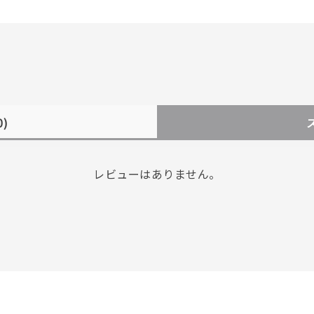
0)
レビューはありません。
r
#ダイヤモンド ネックレス
#くまのプーさん
#ペア
#エタニ