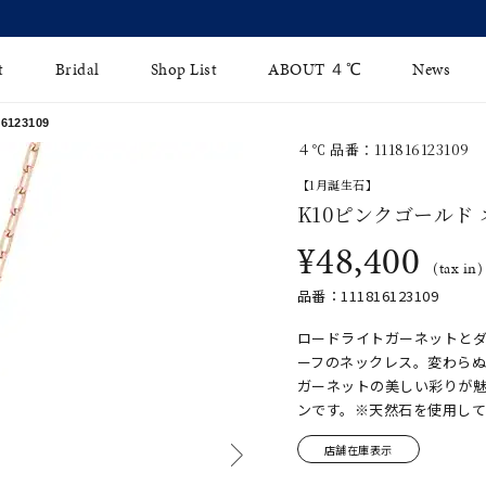
【価格改定のお知らせ 8月17日(月)より 】
t
Bridal
Shop List
ABOUT ４℃
News
123109
４℃ 品番：111816123109
リング
Fashion Jewelry
Brida
【1月誕生石】
イヤリング
K10ピンクゴールド
ジュエリーケア
永久保
¥48,400
バングル
法人のお客様
ブライ
(tax in)
品番：111816123109
ペアブレスレット
ブライ
ロードライトガーネットと
その他のアイテム
ーフのネックレス。変わらぬ
ガーネットの美しい彩りが
ンです。※天然石を使用し
店舗在庫表示