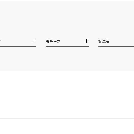
ホワイト
ピンク
パープル
ブルー
グリーン
マルチカラー
材
モチーフ
誕生石
ニン
エレガント
カジュアル
フォーマル
モード
ス
ご褒美
記念日
誕生日
気分転換
デート
ジュエリー
腕周りジュエリー
ペアジュエリー
ベストセレ
ンラインショップ限定
～
～