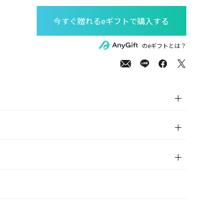
00
(tax
のeギフトとは？
in)