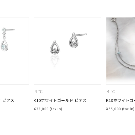
ナ
K18
K10
K7
ゴールド
シルバー
ステ
ーカラー
ピンクカラー
ホワイトカラー
トリプルカラー
誕生石
2月の誕生石
3月の誕生石
4月の誕生石
5月の
誕生石
8月の誕生石
9月の誕生石
10月の誕生石
11
リセット
絞り込んで検索する
ハート
一粒
三石
パヴェ
ライン
馬蹄
４℃
４℃
ダブルループ
星座
イニシャル
リボン
その他
ド ピアス
K10ホワイトゴールド ピアス
K10ホワイトゴ
¥
33,000
¥
55,000
ホワイト
ピンク
パープル
ブルー
グリーン
マルチカラー