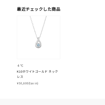
ファッションテイスト
フェミ
最近チェックした商品
着用シーン
オフィ
耳周り
コレクション
公式オ
レディース
リングサイズ
４℃
K10ホワイトゴールド ネック
メンズ
レス
リングサイズ
¥50,600(tax in)
価格
¥0