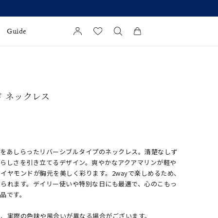
Guide
カートに商品がありません。
l Jewelry
ド ネックレス
証
ダルサービス
ダルリングの選び方
ドをあしらったリバーシブルタイプのネックレス。清楚なしず
性らしさを引き立てるデザイン。爽やかなアクアマリンが軽や
イヤモンドが胸元を美しく彩ります。2wayで楽しめるため、
せられます。デイリー使いや特別な日にも最適で、心のこもっ
品です。
め、実際の色味や風合いが異なる場合がございます。