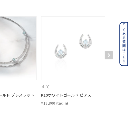
ンレス
よくある質問はこちら
その他
誕生石
6月の誕生石
月の誕生石
12月の誕生石
ムーン
フラワー
４℃
４℃
ールド ブレスレット
K10ホワイトゴールド ピアス
K10ホワ
¥
19,800
¥
25,300
イエロー
ブラウン