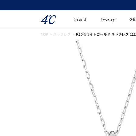
Brand
Jewelry
Gif
TOP
ネックレス
K10ホワイトゴールド ネックレス 11181
ネックレス
ネックレスチェ-ン
Online Shop
ピンキーリング
ピアス
ショッピングガイド
イヤーカフ
ブレスレット
よくあるご質問
ペアネックレス
ペアリング
オンライン限定ジュエ
誕生石
リー
すべてのアイテム
ブライダルリング
はこちら