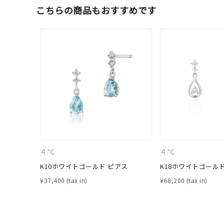
こちらの商品もおすすめです
カテゴリー
素材
プラチ
カラー
イエロ
1月の
誕生石
7月の
しずく
４℃
４℃
モチーフ
クロス
K10ホワイトゴールド ピアス
K18ホワイトゴール
¥
37,400
¥
68,200
クリア
石の色
レッド