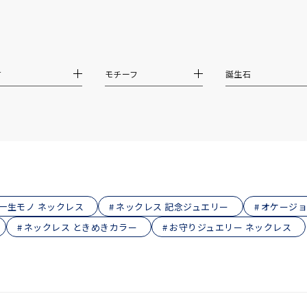
庫ありのみ
すべて表示
材
モチーフ
誕生石
一生モノ ネックレス
ネックレス 記念ジュエリー
オケージョ
ネックレス ときめきカラー
お守りジュエリー ネックレス