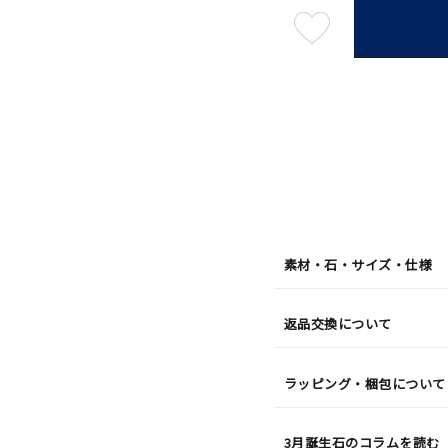
最
短
08
月
07
日
(金)
発
送
¥50,6
素材・石・サイズ・仕様
返品交換について
ラッピング・梱包について
3月誕生石のコラムを読む