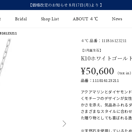
【価格改定のお知らせ 8月17日(月)より 】
t
Bridal
Shop List
ABOUT ４℃
News
6123211
４℃ 品番：111816123211
リング
Fashion Jewelry
Brida
【3月誕生石】
イヤリング
K10ホワイトゴール
ジュエリーケア
永久保
¥50,600
バングル
法人のお客様
ブライ
(tax in)
品番：111816123211
ペアブレスレット
ブライ
アクアマリンとダイヤモン
その他のアイテム
くモチーフのデザインが女
かさを添え、気品あふれるダ
さまざまなスタイルに合わ
た贈り物としても喜ばれる逸
※天然石を使用しているた