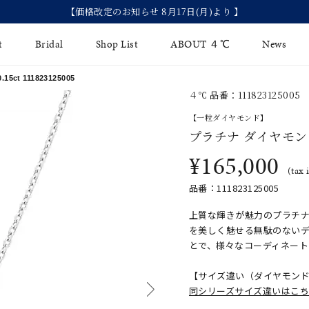
【価格改定のお知らせ 8月17日(月)より 】
t
Bridal
Shop List
ABOUT ４℃
News
t 111823125005
４℃ 品番：111823125005
リング
Fashion Jewelry
Brida
【一粒ダイヤモンド】
イヤリング
プラチナ ダイヤモンド
ジュエリーケア
永久保
¥165,000
バングル
法人のお客様
ブライ
(tax 
品番：111823125005
ペアブレスレット
ブライ
上質な輝きが魅力のプラチナ
その他のアイテム
を美しく魅せる無駄のないデ
とで、様々なコーディネー
【サイズ違い（ダイヤモン
同シリーズサイズ違いはこ