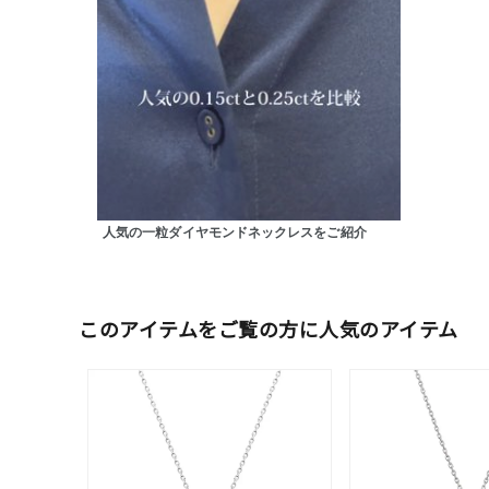
カテゴリー
素材
プラチ
カラー
イエロ
1月の
人気の一粒ダイヤモンドネックレスをご紹介
誕生石
7月の
しずく
このアイテムをご覧の方に人気のアイテム
モチーフ
クロス
クリア
石の色
レッド