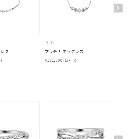
シンプル
ユニセックス
結婚式
推し活
クション
４℃
４℃
クレス
プラチナ ネックレス
プラチナ 
¥
121,000
¥
176,000
0