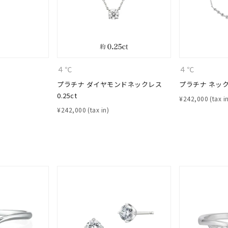
ニン
エレガント
カジュアル
フォーマル
モード
ス
ご褒美
記念日
誕生日
気分転換
デート
ジュエリー
腕周りジュエリー
ペアジュエリー
ベストセレ
４℃
４℃
ンラインショップ限定
プラチナ ダイヤモンドネックレス
プラチナ ネッ
0.25ct
¥
242,000
¥
242,000
～
～
¥400,00