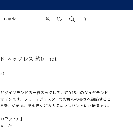
Guide
カートに商品がありません。
l Jewelry
 ネックレス 約0.15ct
証
ダルサービス
in)
ダルリングの選び方
とダイヤモンドの一粒ネックレス。約0.15ctのダイヤモンド
ザインです。フリーアジャスターでお好みの長さへ調節するこ
トを楽しめます。記念日などの大切なプレゼントにも最適です。
ドカラット）】
ちら ＞