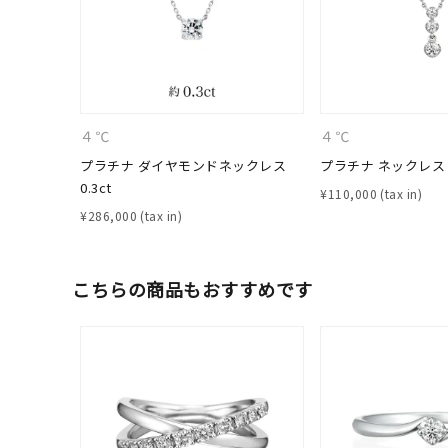
ファッションテイスト
フェミ
着用シーン
オフィ
耳周り
４℃
４℃
コレクション
公式オ
プラチナ ダイヤモンドネックレス
プラチナ ネックレス
0.3ct
¥
110,000
¥
286,000
レディース
リングサイズ
こちらの商品もおすすめです
メンズ
リングサイズ
価格
¥0