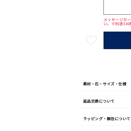
メッセージカ
い。※別途33
最
短
08
月
08
日
(土)
発
送
¥165,
素材・石・サイズ・仕様
返品交換について
ラッピング・梱包について