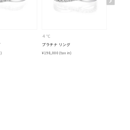
４℃
４℃
グ
プラチナ リング
プラチナ 
¥
198,000
¥
115,500