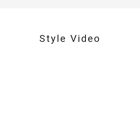
Style Video
#ハーフエタニティリング
#エタニティ
#ダイヤモンド ネックレス