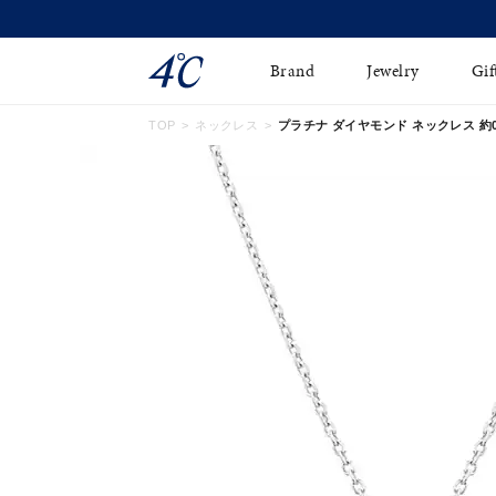
Brand
Jewelry
Gif
TOP
ネックレス
プラチナ ダイヤモンド ネックレス 約0.15c
ネックレス
ネックレスチェ-ン
Online Shop
ピンキーリング
ピアス
ショッピングガイド
イヤーカフ
ブレスレット
よくあるご質問
ペアネックレス
ペアリング
オンライン限定ジュエ
誕生石
リー
すべてのアイテム
ブライダルリング
はこちら