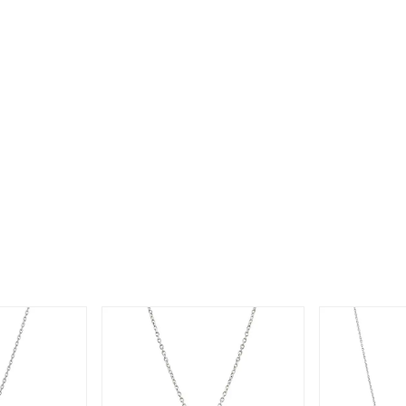
ナ
K18
K10
K7
ゴールド
シルバー
ステ
ーカラー
ピンクカラー
ホワイトカラー
トリプルカラー
誕生石
2月の誕生石
3月の誕生石
4月の誕生石
5月の
誕生石
8月の誕生石
9月の誕生石
10月の誕生石
11
リセット
絞り込んで検索する
ハート
一粒
三石
パヴェ
ライン
馬蹄
ダブルループ
星座
イニシャル
リボン
その他
ホワイト
ピンク
パープル
ブルー
グリーン
マルチカラー