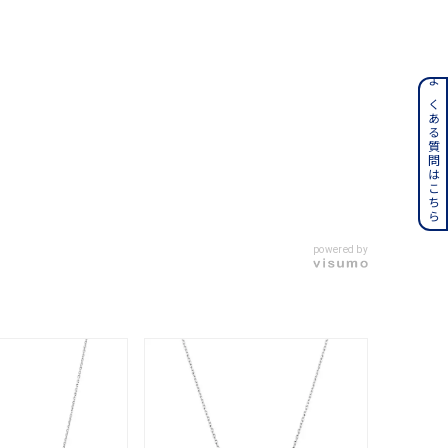
ンレス
よくある質問はこちら
その他
誕生石
6月の誕生石
月の誕生石
12月の誕生石
powered by
ムーン
フラワー
イエロー
ブラウン