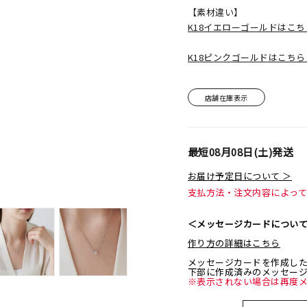
【素材違い】
K18イエローゴールドはこ
K18ピンクゴールドはこち
店舗在庫表示
最短
08月08日(土)
発送
お届け予定日について ＞
支払方法・注文内容によっ
＜メッセージカードについ
作り方の詳細はこちら
メッセージカードを作成し
下部に作成済みのメッセー
※表示されない場合は再度