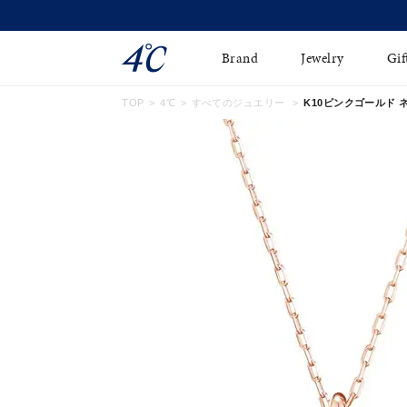
Brand
Jewelry
Gif
TOP
4℃
すべてのジュエリー
K10ピンクゴールド
ネックレス
ネックレスチェ-ン
Online Shop
ピンキーリング
ピアス
ショッピングガイド
イヤーカフ
ブレスレット
よくあるご質問
ペアネックレス
ペアリング
オンライン限定ジュエ
誕生石
リー
すべてのアイテム
ブライダルリング
はこちら