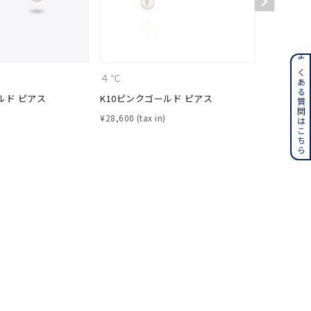
ンレス
よくある質問はこちら
４℃
CANAL 
ルド ピアス
K10ピンクゴールド ピアス
K10ホワ
その他
¥
28,600
¥
15,400
誕生石
6月の誕生石
月の誕生石
12月の誕生石
ムーン
フラワー
イエロー
ブラウン