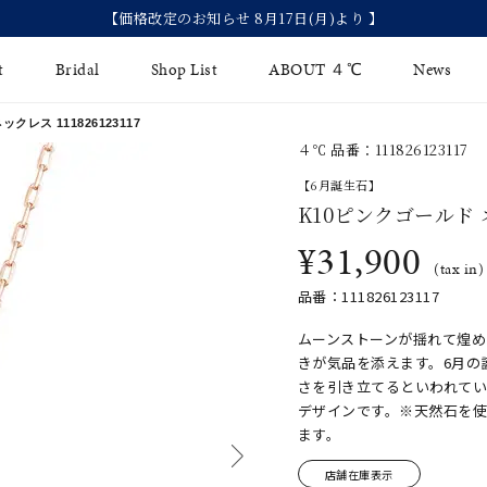
【価格改定のお知らせ 8月17日(月)より 】
t
Bridal
Shop List
ABOUT ４℃
News
 ネックレス
111826123117
４℃ 品番：111826123117
リング
Fashion Jewelry
Brida
【6月誕生石】
イヤリング
K10ピンクゴールド
ジュエリーケア
永久保
¥31,900
バングル
法人のお客様
ブライ
(tax in)
品番：111826123117
ペアブレスレット
ブライ
ムーンストーンが揺れて煌
その他のアイテム
きが気品を添えます。6月の
さを引き立てるといわれて
デザインです。※天然石を
ます。
店舗在庫表示