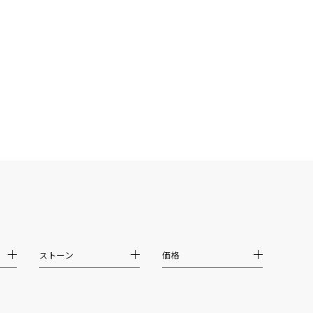
シンプル
ユニセックス
結婚式
推し活
クション
ストーン
価格
0