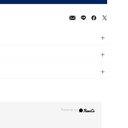
00
(tax
in)