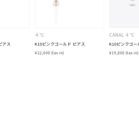
ナ
K18
K10
K7
ゴールド
シルバー
ステ
４℃
CANAL ４℃
ピアス
K10ピンクゴールド ピアス
K10ピンクゴー
ーカラー
ピンクカラー
ホワイトカラー
トリプルカラー
¥
22,000
¥
19,800
誕生石
2月の誕生石
3月の誕生石
4月の誕生石
5月の
誕生石
8月の誕生石
9月の誕生石
10月の誕生石
11
リセット
絞り込んで検索する
ハート
一粒
三石
パヴェ
ライン
馬蹄
ダブルループ
星座
イニシャル
リボン
その他
ホワイト
ピンク
パープル
ブルー
グリーン
マルチカラー