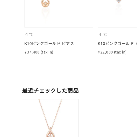
カテゴリー
素材
プラチ
４℃
４℃
K10ピンクゴールド ピアス
K10ピンクゴールド 
カラー
イエロ
¥
37,400
¥
22,000
1月の
誕生石
7月の
最近チェックした商品
しずく
モチーフ
クロス
クリア
石の色
レッド