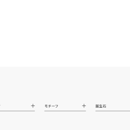
ニン
エレガント
カジュアル
フォーマル
モード
ス
ご褒美
記念日
誕生日
気分転換
デート
ジュエリー
腕周りジュエリー
ペアジュエリー
ベストセレ
ンラインショップ限定
～
～
材
モチーフ
誕生石
¥400,00