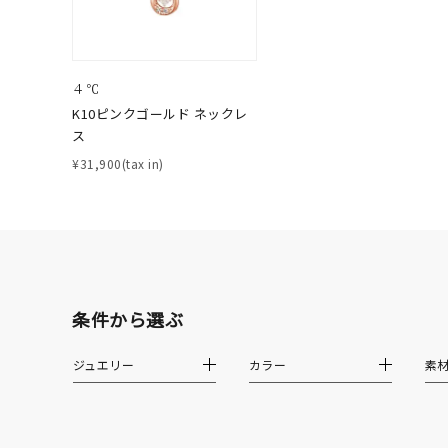
ファッションテイスト
フェミ
着用シーン
オフィ
４℃
K10ピンクゴールド ネックレ
ス
耳周り
コレクション
¥31,900(tax in)
公式オ
レディース
リングサイズ
メンズ
条件から選ぶ
リングサイズ
ジュエリー
カラー
素
価格
¥0