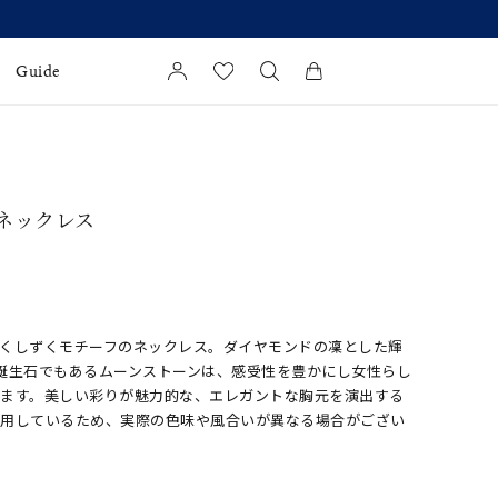
Guide
カートに商品がありません。
l Jewelry
 ネックレス
証
ダルサービス
ダルリングの選び方
めくしずくモチーフのネックレス。ダイヤモンドの凜とした輝
誕生石でもあるムーンストーンは、感受性を豊かにし女性らし
います。美しい彩りが魅力的な、エレガントな胸元を演出する
使用しているため、実際の色味や風合いが異なる場合がござい