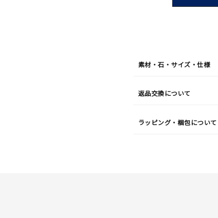
短
08
月
07
日
(金)
発
送
¥31,9
素材・石・サイズ・仕様
返品交換について
ラッピング・梱包について