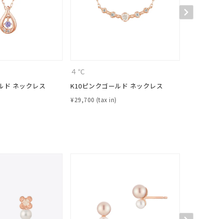
４℃
４℃
ルド ネックレス
K10ピンクゴールド ネックレス
K10ピン
キーワードで検索する
¥
29,700
¥
31,900