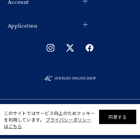
Account
Application
©F.D.C.PRODUCTS INC.
ギフトをお探しですか？
このサイトではサービス向上のためクッキー
同意する
を利用しています。
プライバシーポリシー
リセット
絞り込んで検索する
はこちら
eギフトで
贈る