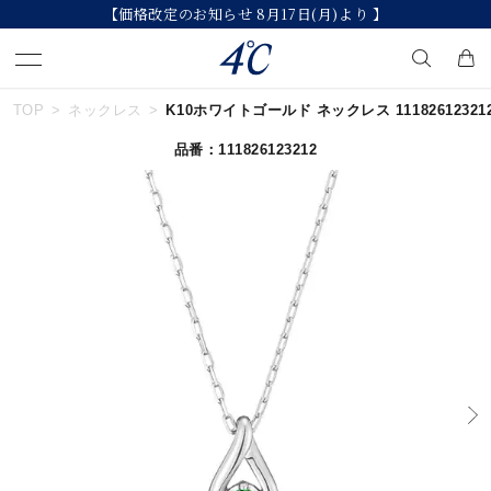
【価格改定のお知らせ 8月17日(月)より 】
TOP
ネックレス
K10ホワイトゴールド ネックレス 11182612321
キーワードで検索する
品番：111826123212
人気検索キーワード
#summer
#ダイヤモンド ネックレス
#くまのプーさん
#ペア
#エタニティ
ブランド
４℃
カテゴリー
すべてのジュエリー