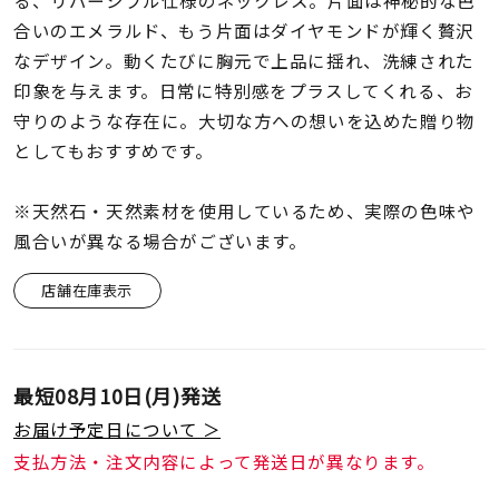
る、リバーシブル仕様のネックレス。片面は神秘的な色
着用シーン
合いのエメラルド、もう片面はダイヤモンドが輝く贅沢
なデザイン。動くたびに胸元で上品に揺れ、洗練された
コレクション
印象を与えます。日常に特別感をプラスしてくれる、お
守りのような存在に。大切な方への想いを込めた贈り物
レディース
としてもおすすめです。
～
リングサイズ
※天然石・天然素材を使用しているため、実際の色味や
風合いが異なる場合がございます。
メンズ
～
リングサイズ
店舗在庫表示
価格
¥0
¥400,
最短
08月10日(月)
発送
お届け予定日について ＞
在庫
在庫ありのみ
すべて表示
支払方法・注文内容によって発送日が異なります。