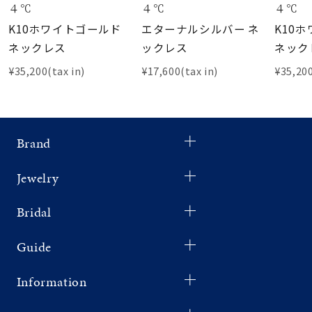
４℃
４℃
４℃
K10ホワイトゴールド
エターナルシルバー ネ
K10
ネックレス
ックレス
ネック
¥35,200(tax in)
¥17,600(tax in)
¥35,200
Brand
Jewelry
Bridal
Guide
Information