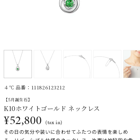
素材
カラー
誕生石
モチーフ
４℃ 品番：111826123212
石の色
【5月誕生石】
K10ホワイトゴールド ネックレス
ファッションテイス
¥52,800
ト
(tax in)
その日の気分や装いに合わせてふたつの表情を楽しめ