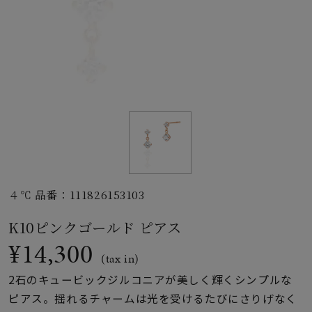
素材
カラー
誕生石
モチーフ
４℃ 品番：111826153103
石の色
K10ピンクゴールド ピアス
¥14,300
ファッションテイス
(tax in)
ト
2石のキュービックジルコニアが美しく輝くシンプルな
ピアス。揺れるチャームは光を受けるたびにさりげなく