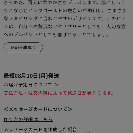
着用シーン
きらめき、耳元に華やかさをプラスします。肌にしっく
りとなじむピンクゴールドの色合いが調和し、さまざま
なスタイリングに合わせやすいデザインです。このピア
コレクション
スは、自分への贅沢なアクセサリーとしても、大切な方
へのプレゼントとしても喜ばれることでしょう。
レディース
～
店舗在庫表示
リングサイズ
メンズ
～
最短
08月10日(月)
発送
リングサイズ
お届け予定日について ＞
支払方法・注文内容によって発送日が異なります。
価格
¥0
¥400,
＜メッセージカードについて＞
作り方の詳細はこちら
在庫
在庫ありのみ
すべて表示
メッセージカードを作成した場合、