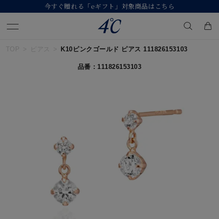
今すぐ贈れる「eギフト」対象商品はこちら
TOP
ピアス
K10ピンクゴールド ピアス 111826153103
キーワードで検索する
品番：111826153103
人気検索キーワード
#summer
#ペア
#ダイヤモンド ネックレス
#エタニティ
#くまのプーさん
ブランド
４℃
カテゴリー
すべてのジュエリー