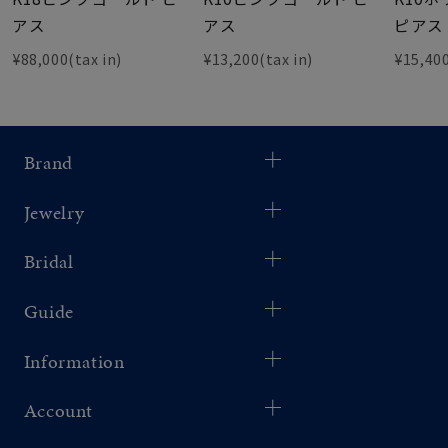
アス
アス
ピアス
¥88,000(tax in)
¥13,200(tax in)
¥15,400
Brand
Jewelry
Bridal
Guide
Information
Account