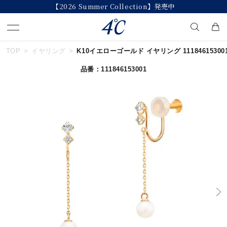
【2026 Summer Collection】発売中
TOP
イヤリング
K10イエローゴールド イヤリング 11184615300
キーワードで検索する
品番：111846153001
人気検索キーワード
#summer
#ダイヤモンド ネックレス
#くまのプーさん
#ペア
#エタニティ
ブランド
４℃
カテゴリー
すべてのジュエリー