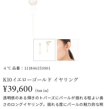
素材
カラー
誕生石
モチーフ
４℃ 品番：111846153001
石の色
K10イエローゴールド イヤリング
¥39,600
ファッションテイス
(tax in)
ト
透明感のある輝きのトパーズにパールが揺れる程よい長
さのロングイヤリング。揺れる度にパールの魅力的な照