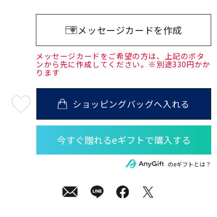
メッセージカードを作成
メッセージカードをご希望の方は、上記のボタ
ンから先に作成してください。※別途330円かか
ります
ショッピングバッグへ入れる
最
短
08
月
10
日
(月)
発
送
¥39,600
のeギフトとは？
(tax
in)