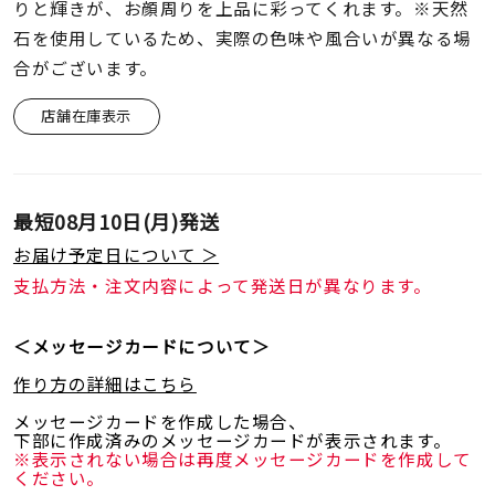
着用シーン
りと輝きが、お顔周りを上品に彩ってくれます。※天然
石を使用しているため、実際の色味や風合いが異なる場
合がございます。
コレクション
店舗在庫表示
レディース
～
リングサイズ
最短
08月10日(月)
発送
お届け予定日について ＞
メンズ
～
支払方法・注文内容によって発送日が異なります。
リングサイズ
＜メッセージカードについて＞
価格
¥0
¥400,
作り方の詳細はこちら
メッセージカードを作成した場合、
下部に作成済みのメッセージカードが表示されます。
在庫
在庫ありのみ
すべて表示
※表示されない場合は再度メッセージカードを作成して
ください。