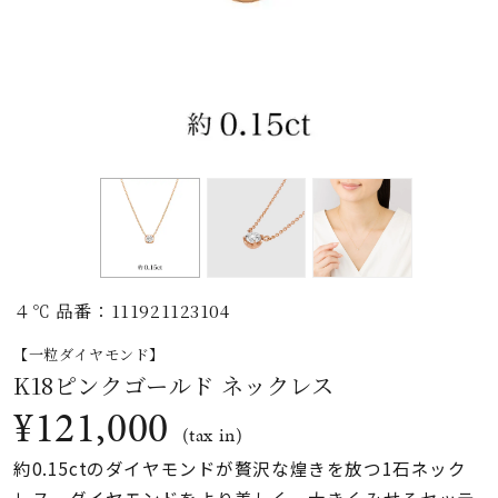
素材
カラー
誕生石
モチーフ
４℃ 品番：111921123104
石の色
【一粒ダイヤモンド】
K18ピンクゴールド ネックレス
ファッションテイス
¥121,000
ト
(tax in)
約0.15ctのダイヤモンドが贅沢な煌きを放つ1石ネック