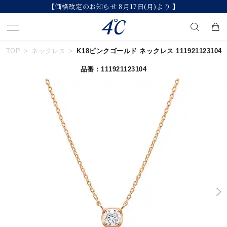
【価格改定のお知らせ 8月17日(月)より 】
TOP
ネックレス
K18ピンクゴールド ネックレス 111921123104
キーワードで検索する
品番：111921123104
人気検索キーワード
#ペア
#ハーフエタニティリング
#エタニティ
#ダイヤモンド ネックレス
#eギフト
ブランド
４℃
カテゴリー
すべてのジュエリー