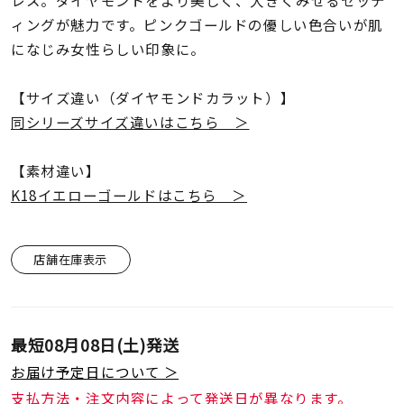
レス。ダイヤモンドをより美しく、大きくみせるセッテ
着用シーン
ィングが魅力です。ピンクゴールドの優しい色合いが肌
になじみ女性らしい印象に。
コレクション
【サイズ違い（ダイヤモンドカラット）】
レディース
同シリーズサイズ違いはこちら ＞
～
リングサイズ
【素材違い】
K18イエローゴールドはこちら ＞
メンズ
～
リングサイズ
店舗在庫表示
価格
¥0
¥400,
最短
08月08日(土)
発送
在庫
在庫ありのみ
すべて表示
お届け予定日について ＞
支払方法・注文内容によって発送日が異なります。