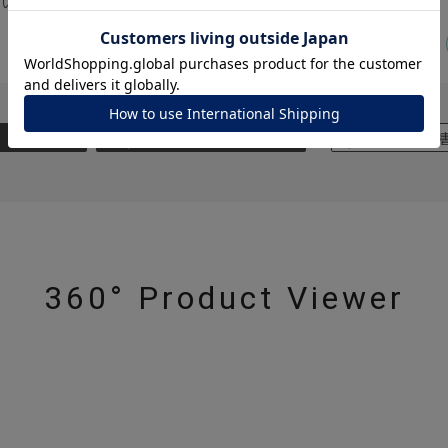
でいました。
ナ
K18
K10
K7
ゴールド
シルバー
ステ
絞り込み
表示：新しい順
レビューを
ーカラー
ピンクカラー
ホワイトカラー
トリプルカラー
誕生石
2月の誕生石
3月の誕生石
4月の誕生石
5月の
誕生石
8月の誕生石
9月の誕生石
10月の誕生石
11
リセット
絞り込んで検索する
360° Product Viewer
ハート
一粒
三石
パヴェ
ライン
馬蹄
ダブルループ
星座
イニシャル
リボン
その他
ホワイト
ピンク
パープル
ブルー
グリーン
マルチカラー