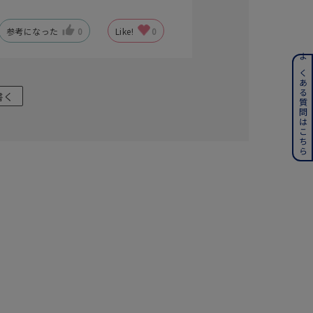
参考になった
0
Like!
0
ンレス
よくある質問はこちら
書く
その他
誕生石
6月の誕生石
月の誕生石
12月の誕生石
ムーン
フラワー
イエロー
ブラウン