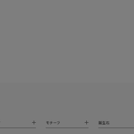
庫ありのみ
すべて表示
材
モチーフ
誕生石