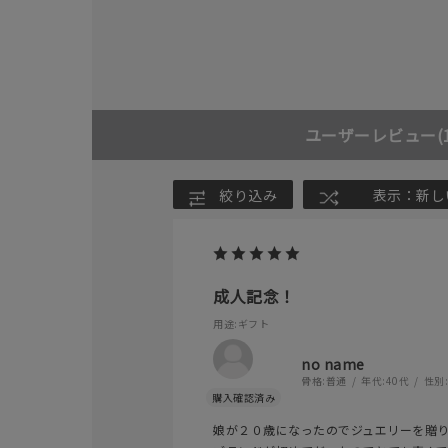
ユーザーレビュー
(
絞り込み
表示：新し
成人記念！
人気検索キーワード
#ペア
用途
:ギフト
no name
骨格:
普通
年代:
40代
性別
ブランド
娘が２０歳になったのでジュエリーを贈