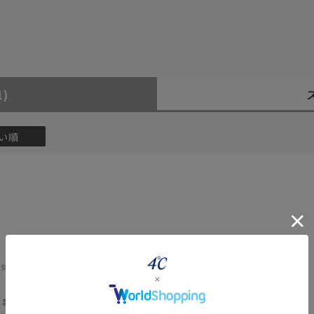
1)
い順
#eギフト
#ハーフエタニティリング
#刻印可
#メンズ ネックレス
:
女性
好きなテイスト:
カジュアル
りました。