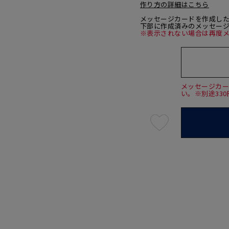
作り方の詳細はこちら
メッセージカードを作成し
下部に作成済みのメッセー
※表示されない場合は再度
メッセージカ
い。※別途33
最
短
08
月
07
日
(金)
発
送
¥14,3