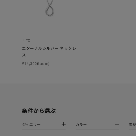
在庫
在
４℃
エターナルシルバー ネックレ
ス
¥14,300(tax in)
条件から選ぶ
ジュエリー
カラー
素