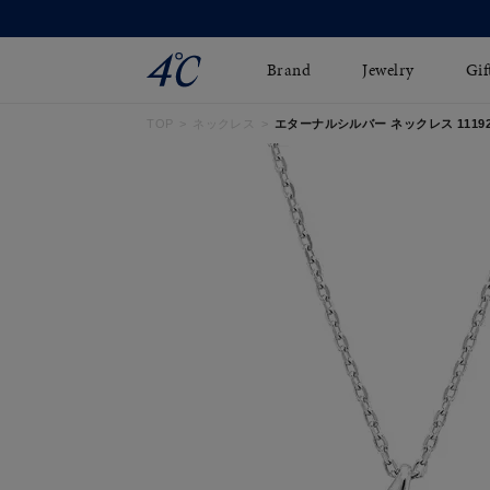
Brand
Jewelry
Gif
TOP
ネックレス
エターナルシルバー ネックレス 111924
ネックレス
ネックレスチェ-ン
Online Shop
ピンキーリング
ピアス
ショッピングガイド
イヤーカフ
ブレスレット
よくあるご質問
ペアネックレス
ペアリング
オンライン限定ジュエ
誕生石
リー
すべてのアイテム
ブライダルリング
はこちら