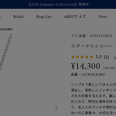
【2026 Summer Collection】発売中
t
Bridal
Shop List
ABOUT ４℃
News
121802
４℃ 品番：111924121802
リング
Fashion Jewelry
Brida
エターナルシルバー
イヤリング
ジュエリーケア
永久保
5.0
（1）
バングル
¥14,300
法人のお客様
ブライ
(tax in)
ペアブレスレット
ブライ
品番：111924121802
その他のアイテム
シンプルで美しいフォルム
演出し、変色しにくいオリ
された印象を与えます。裏
れており、特別な意味を持
ら、友人とのランチや特別な
分へのご褒美や、大切な方