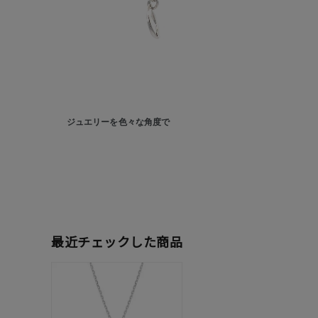
ファッションテイスト
フェミ
着用シーン
オフィ
耳周り
コレクション
公式オ
ジュエリーを色々な角度で
レディース
リングサイズ
メンズ
リングサイズ
最近チェックした商品
価格
¥0