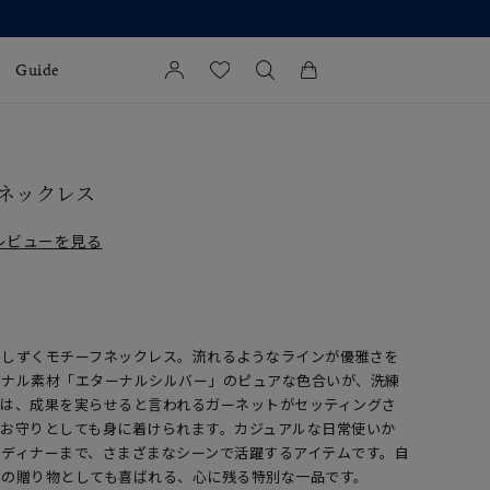
Guide
カートに商品がありません。
l Jewelry
 ネックレス
証
レビューを見る
ダルサービス
ダルリングの選び方
のしずくモチーフネックレス。流れるようなラインが優雅さを
ジナル素材「エターナルシルバー」のピュアな色合いが、洗練
には、成果を実らせると言われるガーネットがセッティングさ
つお守りとしても身に着けられます。カジュアルな日常使いか
ディナーまで、さまざまなシーンで活躍するアイテムです。自
への贈り物としても喜ばれる、心に残る特別な一品です。