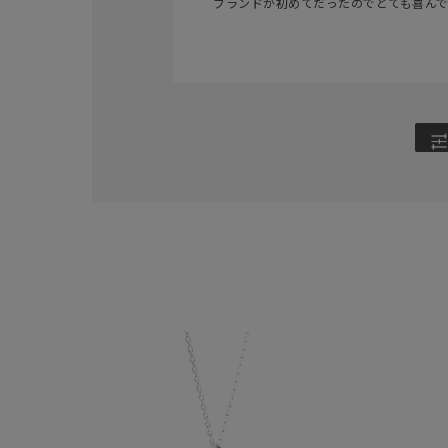
ブランドが初めてだったのでとても喜ん
カテゴリー
素材
プラチ
カラー
イエロ
1月の
誕生石
7月の
しずく
モチーフ
クロス
クリア
石の色
レッド