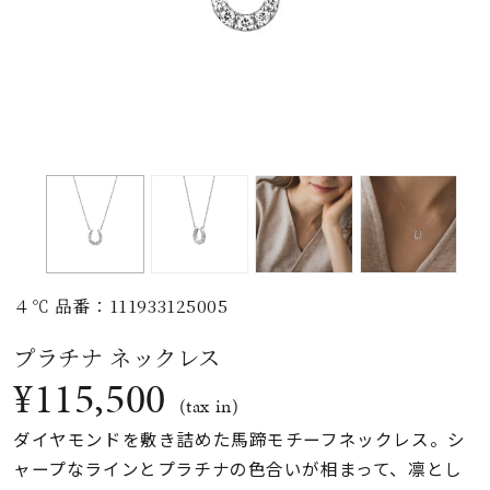
素材
カラー
誕生石
モチーフ
４℃ 品番：111933125005
石の色
プラチナ ネックレス
¥115,500
ファッションテイス
(tax in)
ト
ダイヤモンドを敷き詰めた馬蹄モチーフネックレス。シ
ャープなラインとプラチナの色合いが相まって、凛とし