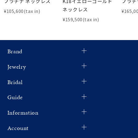
プラチナ ネックレス
K18イエローゴールド
プラチ
ネックレス
¥105,600(tax in)
¥165,00
¥159,500(tax in)
Brand
Jewelry
Bridal
Guide
Information
Account