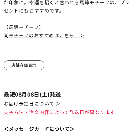
着用シーン
た印象に。幸運を招くと言われる馬蹄モチーフは、プレ
ゼントにもおすすめです。
コレクション
【馬蹄モチーフ】
同モチーフのおすすめはこちら ＞
レディース
～
リングサイズ
店舗在庫表示
メンズ
～
リングサイズ
最短
08月08日(土)
発送
価格
¥0
¥400,
お届け予定日について ＞
支払方法・注文内容によって発送日が異なります。
在庫
在庫ありのみ
すべて表示
＜メッセージカードについて＞