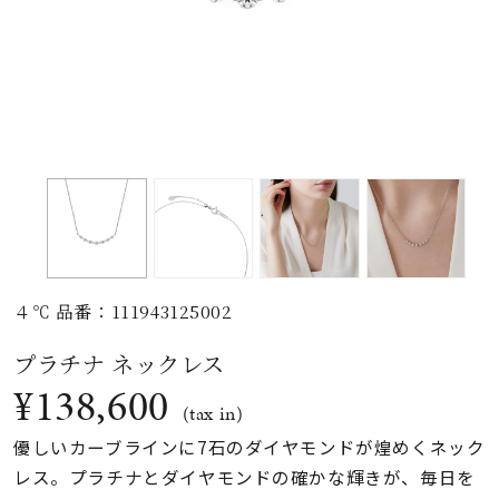
素材
カラー
誕生石
モチーフ
４℃ 品番：111943125002
石の色
プラチナ ネックレス
¥138,600
ファッションテイス
(tax in)
ト
優しいカーブラインに7石のダイヤモンドが煌めくネック
レス。プラチナとダイヤモンドの確かな輝きが、毎日を