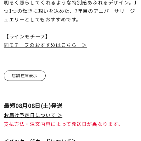
着用シーン
明るく照らしてくれるような特別感あふれるデザイン。1
つ1つの輝きに想いを込めた、7年目のアニバーサリージ
ュエリーとしてもおすすめです。
コレクション
【ラインモチーフ】
レディース
同モチーフのおすすめはこちら ＞
～
リングサイズ
メンズ
店舗在庫表示
～
リングサイズ
価格
最短
08月08日(土)
発送
¥0
¥400,
お届け予定日について ＞
支払方法・注文内容によって発送日が異なります。
在庫
在庫ありのみ
すべて表示