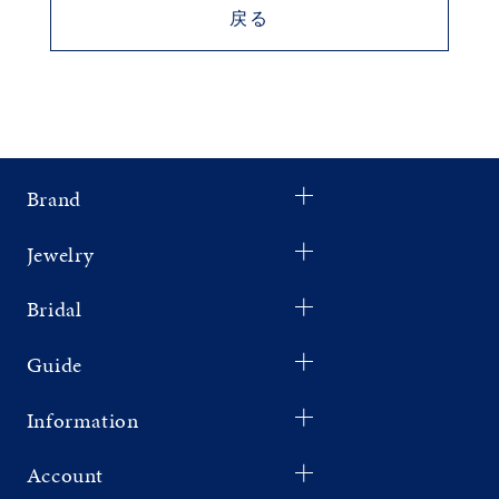
戻る
素材
カラー
誕生石
Brand
Jewelry
モチーフ
Bridal
石の色
Guide
ファッションテイス
Information
ト
Account