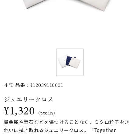
素材
カラー
誕生石
モチーフ
４℃ 品番：112039110001
石の色
ジュエリークロス
¥1,320
ファッションテイス
(tax in)
ト
貴金属や宝石などを傷つけることなく、ミクロ粒子をき
れいに拭き取れるジュエリークロス。「Together