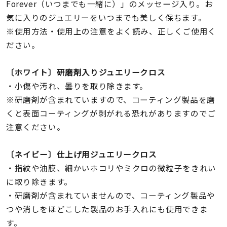
着用シーン
Forever（いつまでも一緒に）」のメッセージ入り。お
気に入りのジュエリーをいつまでも美しく保ちます。
※使用方法・使用上の注意をよく読み、正しくご使用く
コレクション
ださい。
レディース
〔ホワイト〕研磨剤入りジュエリークロス
～
リングサイズ
・小傷や汚れ、曇りを取り除きます。
※研磨剤が含まれていますので、コーティング製品を磨
くと表面コーティングが剥がれる恐れがありますのでご
メンズ
～
注意ください。
リングサイズ
〔ネイビー〕仕上げ用ジュエリークロス
価格
・指紋や油膜、細かいホコリやミクロの微粒子をきれい
¥0
¥400,
に取り除きます。
・研磨剤が含まれていませんので、コーティング製品や
在庫
在庫ありのみ
すべて表示
つや消しをほどこした製品のお手入れにも使用できま
す。