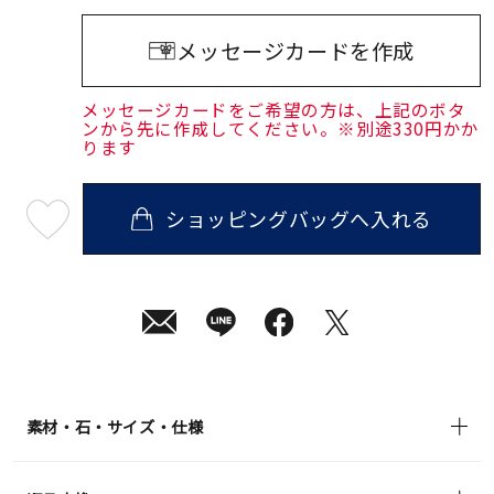
メッセージカードを作成
メッセージカードをご希望の方は、上記のボタ
ンから先に作成してください。※別途330円かか
ります
ショッピングバッグへ入れる
最
短
08
月
07
日
(金)
発
送
¥1,320
(tax
in)
素材・石・サイズ・仕様