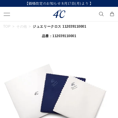
【価格改定のお知らせ 8月17日(月)より 】
TOP
その他
ジュエリークロス 112039110001
キーワードで検索する
品番：112039110001
人気検索キーワード
#ペア
#eギフト
#ハーフエタニティリング
#刻印可
#メンズ ネックレス
ブランド
４℃
カテゴリー
すべてのジュエリー