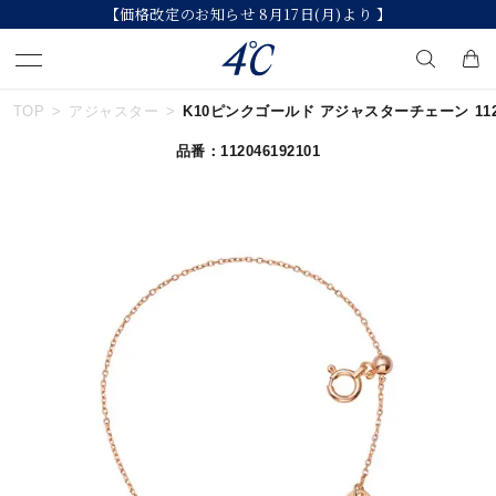
【価格改定のお知らせ 8月17日(月)より 】
TOP
アジャスター
K10ピンクゴールド アジャスターチェーン 11204
キーワードで検索する
品番：112046192101
人気検索キーワード
#summer
#ダイヤモンド ネックレス
#くまのプーさん
#ペア
#エタニティ
ブランド
４℃
カテゴリー
すべてのジュエリー