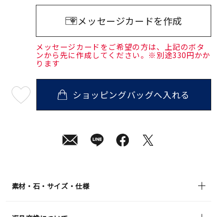
メッセージカードを作成
メッセージカードをご希望の方は、上記のボタ
ンから先に作成してください。※別途330円かか
ります
ショッピングバッグへ入れる
最
短
08
月
10
日
(月)
発
送
¥15,400
(tax
in)
素材・石・サイズ・仕様