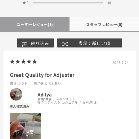
★
1
(0)
ユーザーレビュー
(1)
スタッフレビュー
(0)
絞り込み
表示：新しい順
2026.7.24
Great Quality for Adjuster
用途
:ギフト
着用感
:とても良い
Aditya
骨格:
華奢
年代:
20代
好きなテイスト:
カジュアル
性別:
男性