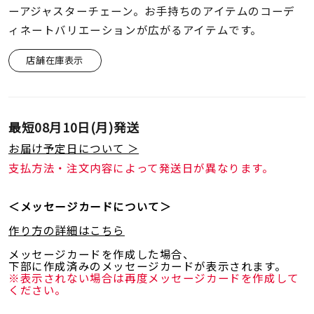
着用シーン
ーアジャスターチェーン。お手持ちのアイテムのコーデ
ィネートバリエーションが広がるアイテムです。
コレクション
店舗在庫表示
レディース
～
リングサイズ
最短
08月10日(月)
発送
お届け予定日について ＞
メンズ
支払方法・注文内容によって発送日が異なります。
～
リングサイズ
＜メッセージカードについて＞
作り方の詳細はこちら
価格
¥0
¥400,
メッセージカードを作成した場合、
下部に作成済みのメッセージカードが表示されます。
※表示されない場合は再度メッセージカードを作成して
在庫
在庫ありのみ
すべて表示
ください。