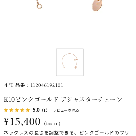
素材
カラー
誕生石
モチーフ
４℃ 品番：112046192101
石の色
K10ピンクゴールド アジャスターチェーン
5.0
（1）
レビューを見る
ファッションテイス
ト
¥15,400
(tax in)
ネックレスの長さを調整できる、ピンクゴールドのフリ