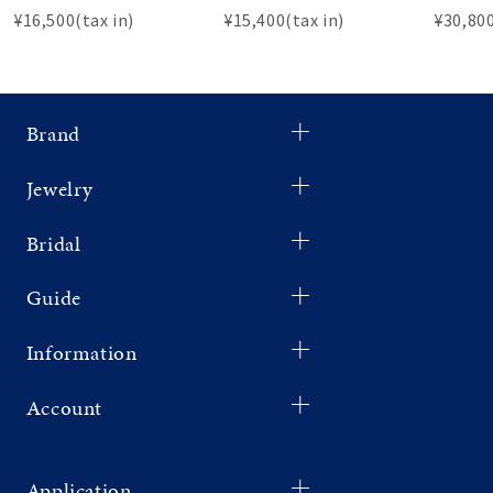
¥16,500(tax in)
¥15,400(tax in)
¥30,800
Brand
Jewelry
Bridal
Guide
Information
Account
Application