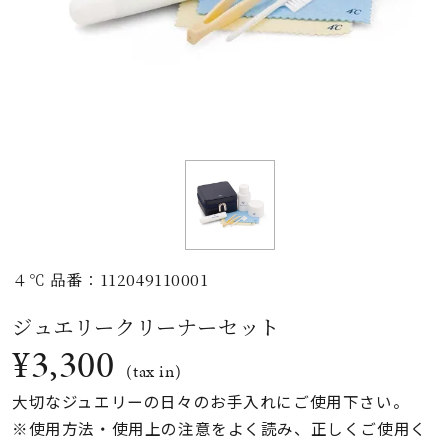
素材
カラー
誕生石
モチーフ
４℃ 品番：112049110001
石の色
ジュエリークリーナーセット
¥3,300
ファッションテイス
(tax in)
ト
大切なジュエリーの日々のお手入れにご使用下さい。
※使用方法・使用上の注意をよく読み、正しくご使用く