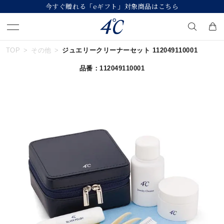
今すぐ贈れる「eギフト」対象商品はこちら
TOP
その他
ジュエリークリーナーセット 112049110001
キーワードで検索する
品番：112049110001
人気検索キーワード
#ペア
#eギフト
#ハーフエタニティリング
#刻印可
#メンズ ネックレス
ブランド
４℃
カテゴリー
すべてのジュエリー