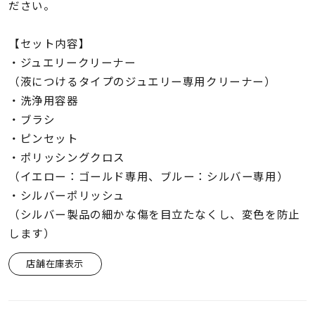
着用シーン
ださい。
【セット内容】
コレクション
・ジュエリークリーナー
（液につけるタイプのジュエリー専用クリーナー）
レディース
・洗浄用容器
～
リングサイズ
・ブラシ
・ピンセット
・ポリッシングクロス
メンズ
～
（イエロー：ゴールド専用、ブルー：シルバー専用）
リングサイズ
・シルバーポリッシュ
（シルバー製品の細かな傷を目立たなくし、変色を防止
価格
します）
¥0
¥400,
店舗在庫表示
在庫
在庫ありのみ
すべて表示