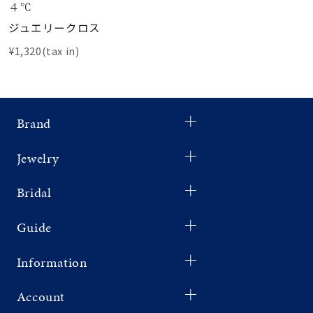
４℃
ジュエリークロス
¥1,320(tax in)
Brand
Jewelry
Bridal
Guide
Information
Account