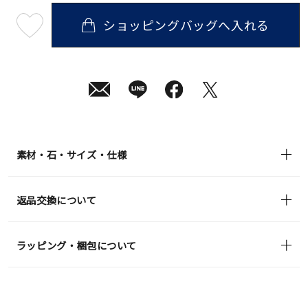
ショッピングバッグへ入れる
最
短
08
月
07
日
(金)
発
送
¥3,300
(tax
in)
素材・石・サイズ・仕様
返品交換について
ラッピング・梱包について