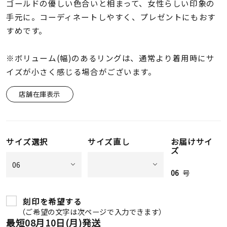
着用シーン
ゴールドの優しい色合いと相まって、女性らしい印象の
手元に。コーディネートしやすく、プレゼントにもおす
すめです。
コレクション
※ボリューム(幅)のあるリングは、通常より着用時にサ
レディース
イズが小さく感じる場合がございます。
～
リングサイズ
店舗在庫表示
メンズ
～
リングサイズ
サイズ選択
サイズ直し
お届けサイ
ズ
価格
¥0
¥400,
06
号
刻印を希望する
在庫
在庫ありのみ
すべて表示
（ご希望の文字は次ページで入力できます）
最短
08月10日(月)
発送