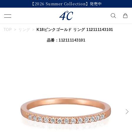
【2026 Summer Collection】発売中
TOP
リング
K18ピンクゴールド リング 112111143101
キーワードで検索する
品番：112111143101
人気検索キーワード
#summer
#ペア
#ダイヤモンド ネックレス
#エタニティ
#くまのプーさん
ブランド
４℃
カテゴリー
すべてのジュエリー