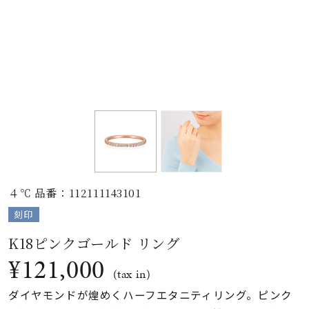
素材
カラー
誕生石
モチーフ
４℃ 品番：112111143101
石の色
刻印
K18ピンクゴールド リング
ファッションテイス
¥121,000
ト
(tax in)
ダイヤモンドが煌めくハーフエタニティリング。ピンク