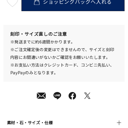
ショッピングバッグへ入れる
最
短
08
月
10
日
(月)
発
刻印・サイズ直しのご注意
送
¥121,000
※発送までに約6週間かかります。
(tax
in)
※ご注文確定後の変更はできませんので、サイズと刻印
内容にお間違いがないかご確認をお願いいたします。
※お支払い方法はクレジットカード、コンビニ先払い、
PayPayのみとなります。
素材・石・サイズ・仕様