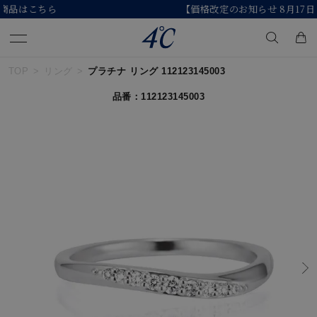
【価格改定のお知らせ 8月17日(月)より 】
TOP
リング
プラチナ リング 112123145003
キーワードで検索する
品番：112123145003
人気検索キーワード
#summer
#ダイヤモンド ネックレス
#くまのプーさん
#ペア
#エタニティ
ブランド
４℃
カテゴリー
すべてのジュエリー