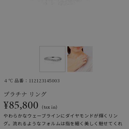
素材
カラー
誕生石
モチーフ
４℃ 品番：112123145003
石の色
プラチナ リング
¥85,800
ファッションテイス
(tax in)
ト
やわらかなウェーブラインにダイヤモンドが輝くリン
グ。流れるようなフォルムは指を細く美しく魅せてくれ