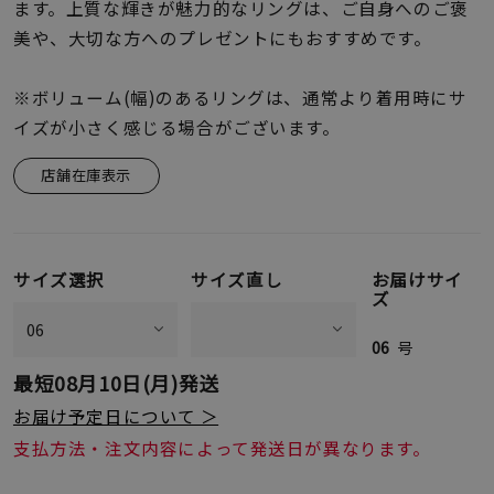
着用シーン
ます。上質な輝きが魅力的なリングは、ご自身へのご褒
美や、大切な方へのプレゼントにもおすすめです。
コレクション
※ボリューム(幅)のあるリングは、通常より着用時にサ
イズが小さく感じる場合がございます。
レディース
～
店舗在庫表示
リングサイズ
メンズ
～
サイズ選択
サイズ直し
お届けサイ
リングサイズ
ズ
06
号
価格
¥0
¥400,
最短
08月10日(月)
発送
お届け予定日について ＞
支払方法・注文内容によって発送日が異なります。
在庫
在庫ありのみ
すべて表示