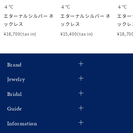
４℃
４℃
４℃
エターナルシルバー ネ
エターナルシルバー ネ
エター
ックレス
ックレス
ックレ
¥18,700(tax in)
¥15,400(tax in)
¥18,700
Brand
Jewelry
Bridal
Guide
Information