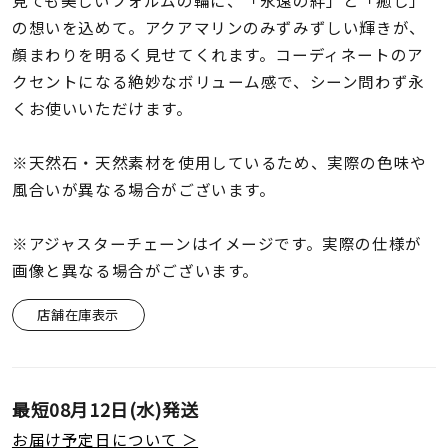
見ても美しいフォルムの輪に、「永遠の絆」と「癒し」
着用シーン
の想いを込めて。アクアマリンのみずみずしい輝きが、
顔まわりを明るく見せてくれます。コーディネートのア
コレクション
クセントになる絶妙なボリューム感で、シーン問わず永
くお使いいただけます。
レディース
～
リングサイズ
※天然石・天然素材を使用しているため、実際の色味や
風合いが異なる場合がございます。
メンズ
※アジャスターチェーンはイメージです。実際の仕様が
～
リングサイズ
画像と異なる場合がございます。
店舗在庫表示
価格
¥0
¥400,
最短
08月12日(水)
発送
在庫
在庫ありのみ
すべて表示
お届け予定日について ＞