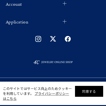
Account
Application
©F.D.C.PRODUCTS INC.
ギフトをお探しですか？
このサイトではサービス向上のためクッキー
同意する
を利用しています。
プライバシーポリシー
リセット
絞り込んで検索する
はこちら
eギフトで
贈る