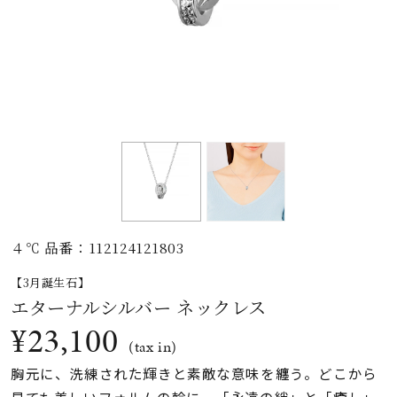
素材
カラー
誕生石
モチーフ
４℃ 品番：112124121803
石の色
【3月誕生石】
エターナルシルバー ネックレス
ファッションテイス
¥23,100
ト
(tax in)
胸元に、洗練された輝きと素敵な意味を纏う。どこから