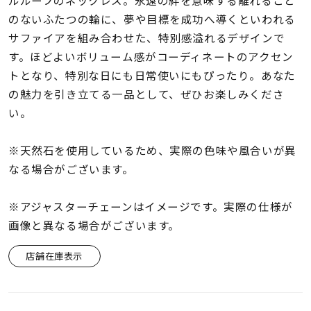
ルループのネックレス。永遠の絆を意味する離れること
着用シーン
のないふたつの輪に、夢や目標を成功へ導くといわれる
サファイアを組み合わせた、特別感溢れるデザインで
コレクション
す。ほどよいボリューム感がコーディネートのアクセン
トとなり、特別な日にも日常使いにもぴったり。あなた
レディース
の魅力を引き立てる一品として、ぜひお楽しみくださ
～
リングサイズ
い。
※天然石を使用しているため、実際の色味や風合いが異
メンズ
なる場合がございます。
～
リングサイズ
※アジャスターチェーンはイメージです。実際の仕様が
画像と異なる場合がございます。
価格
¥0
¥400,
店舗在庫表示
在庫
在庫ありのみ
すべて表示