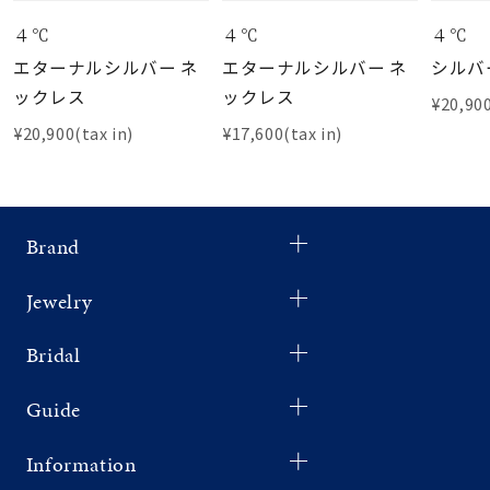
４℃
４℃
４℃
エターナルシルバー ネ
エターナルシルバー ネ
シルバ
ックレス
ックレス
¥20,900
¥20,900(tax in)
¥17,600(tax in)
Brand
Jewelry
Bridal
Guide
Information