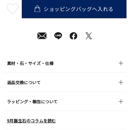
ショッピングバッグへ入れる
最
短
08
月
10
日
(月)
発
送
¥25,300
(tax
in)
素材・石・サイズ・仕様
返品交換について
ラッピング・梱包について
9月誕生石のコラムを読む