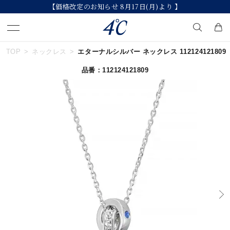
【価格改定のお知らせ 8月17日(月)より 】
TOP
ネックレス
エターナルシルバー ネックレス 112124121809
キーワードで検索する
品番：112124121809
人気検索キーワード
#summer
#ペア
#ダイヤモンド ネックレス
#エタニティ
#くまのプーさん
ブランド
４℃
カテゴリー
すべてのジュエリー