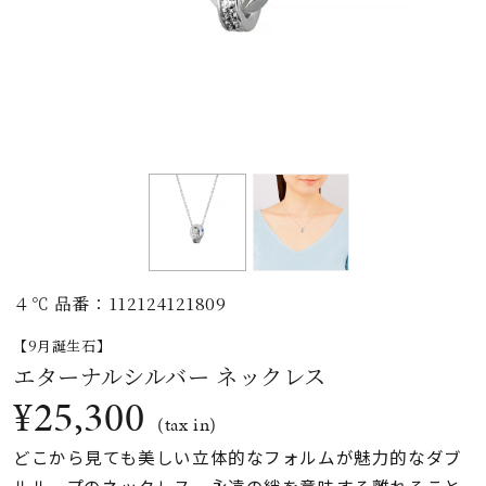
素材
カラー
誕生石
モチーフ
４℃ 品番：112124121809
石の色
【9月誕生石】
エターナルシルバー ネックレス
ファッションテイス
¥25,300
ト
(tax in)
どこから見ても美しい立体的なフォルムが魅力的なダブ