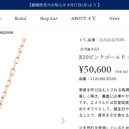
【価格改定のお知らせ 8月17日(月)より 】
t
Bridal
Shop List
ABOUT ４℃
News
123105
４℃ 品番：112126123105
リング
Fashion Jewelry
Brida
【5月誕生石】
イヤリング
K10ピンクゴールド
ジュエリーケア
永久保
¥50,600
バングル
法人のお客様
ブライ
(tax in)
品番：112126123105
ペアブレスレット
ブライ
幸運を呼び込むとされる馬蹄
その他のアイテム
美しく輝き、裏面には華や
です。エメラルドは恋愛成
めたギフトとして、誕生日
ることで、運気を引き寄せる
※天然石を使用しているた