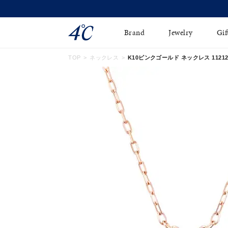
Brand
Jewelry
Gif
TOP
ネックレス
K10ピンクゴールド ネックレス 112126
ネックレス
ネックレスチェ-ン
Online Shop
ピンキーリング
ピアス
ショッピングガイド
イヤーカフ
ブレスレット
よくあるご質問
ペアネックレス
ペアリング
オンライン限定ジュエ
誕生石
リー
すべてのアイテム
ブライダルリング
はこちら