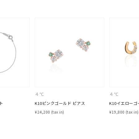
ナ
K18
K10
K7
ゴールド
シルバー
ステ
ーカラー
ピンクカラー
ホワイトカラー
トリプルカラー
誕生石
2月の誕生石
3月の誕生石
4月の誕生石
5月の
誕生石
8月の誕生石
9月の誕生石
10月の誕生石
11
リセット
絞り込んで検索する
ハート
一粒
三石
パヴェ
ライン
馬蹄
４℃
４℃
ダブルループ
星座
イニシャル
リボン
その他
ト
K10ピンクゴールド ピアス
K10イエローゴ
¥
24,200
¥
19,800
ホワイト
ピンク
パープル
ブルー
グリーン
マルチカラー