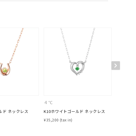
キーワードで検索する
#eギフト
４℃
４℃
ルド ネックレス
K10ホワイトゴールド ネックレス
K10ホワ
¥
35,200
¥
35,200