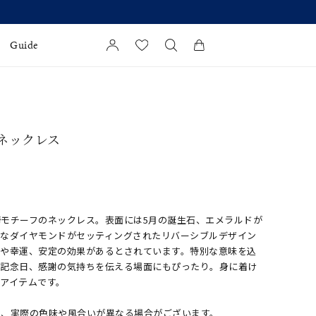
Guide
カートに商品がありません。
l Jewelry
 ネックレス
証
ダルサービス
ダルリングの選び方
モチーフのネックレス。表面には5月の誕生石、エメラルドが
かなダイヤモンドがセッティングされたリバーシブルデザイン
就や幸運、安定の効果があるとされています。特別な意味を込
や記念日、感謝の気持ちを伝える場面にもぴったり。身に着け
アイテムです。
め、実際の色味や風合いが異なる場合がございます。