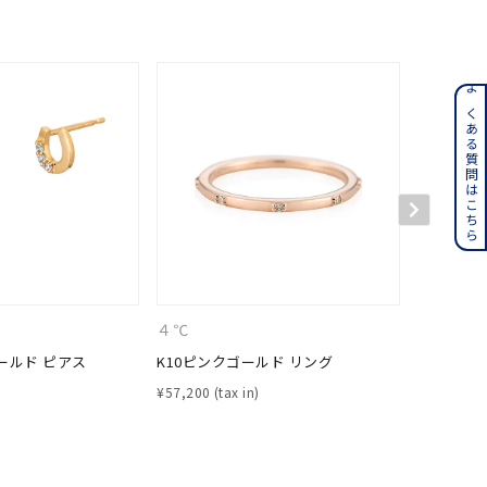
ンレス
よくある質問はこちら
その他
誕生石
6月の誕生石
月の誕生石
12月の誕生石
ムーン
フラワー
４℃
４℃
ールド ピアス
K10ピンクゴールド リング
K10ピン
¥
57,200
¥
28,600
イエロー
ブラウン