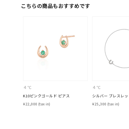
こちらの商品もおすすめです
カテゴリー
素材
プラチ
カラー
イエロ
1月の
誕生石
7月の
しずく
４℃
４℃
モチーフ
クロス
K10ピンクゴールド ピアス
シルバー ブレスレッ
¥
22,000
¥
25,300
クリア
石の色
レッド