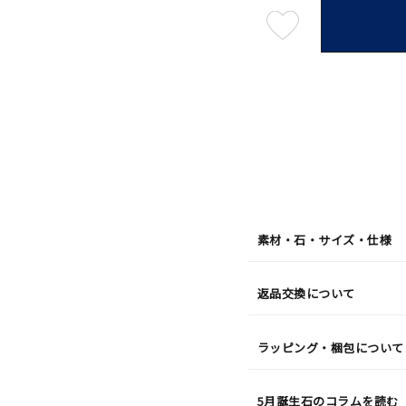
最
短
08
月
08
日
(土)
発
送
¥50,6
素材・石・サイズ・仕様
返品交換について
ラッピング・梱包について
5月誕生石のコラムを読む