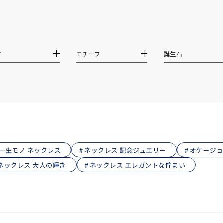
庫ありのみ
すべて表示
材
モチーフ
誕生石
一生モノ ネックレス
ネックレス 記念ジュエリー
オケージョ
ネックレス 大人の輝き
ネックレス エレガントな佇まい