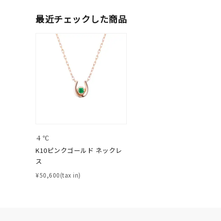
ファッションテイスト
フェミ
最近チェックした商品
着用シーン
オフィ
耳周り
コレクション
公式オ
レディース
リングサイズ
４℃
K10ピンクゴールド ネックレ
メンズ
ス
リングサイズ
¥50,600(tax in)
価格
¥0