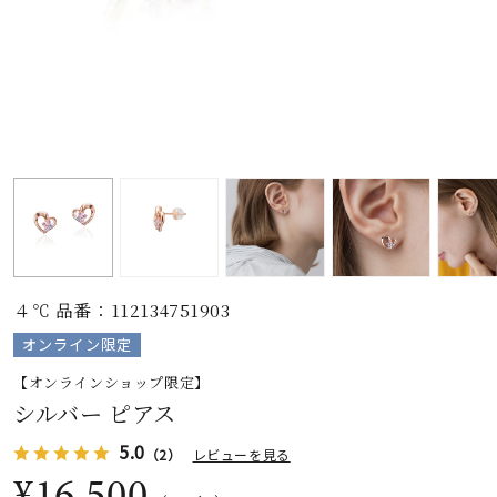
素材
カラー
誕生石
モチーフ
４℃ 品番：112134751903
石の色
オンライン限定
【オンラインショップ限定】
ファッションテイス
シルバー ピアス
ト
5.0
（2）
レビューを見る
¥16,500