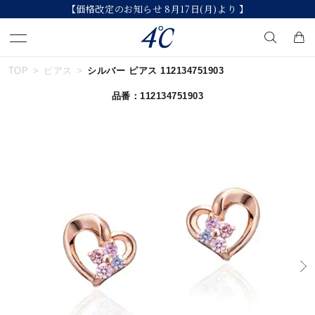
改定のお知らせ 8月17日(月)より 】
【202
TOP
ピアス
シルバー ピアス 112134751903
キーワードで検索する
品番：112134751903
人気検索キーワード
#summer
#ペア
#ダイヤモンド ネックレス
#エタニティ
#くまのプーさん
ブランド
４℃
カテゴリー
すべてのジュエリー