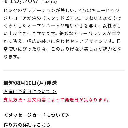
着用シーン
(tax in)
ピンクのグラデーションが美しい、4石のキュービック
ジルコニアが煌めくスタッドピアス。ひねりのあるふっ
コレクション
くらとしたオープンハートが軽やかさを与え、女性らし
い上品さを引き立てます。絶妙なカラーバランスが華や
レディース
かに映え、幅広い装いに合わせやすいデザインです。日
～
リングサイズ
常使いにぴったりな、このさりげない美しさが魅力とな
ります。
メンズ
～
リングサイズ
最短
08月10日(月)
発送
お届け予定日について ＞
価格
¥0
¥400,
支払方法・注文内容によって発送日が異なります。
＜メッセージカードについて＞
在庫
在庫ありのみ
すべて表示
作り方の詳細はこちら