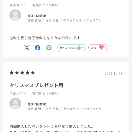
用途
:ギフト
着用感
:とても良い
no name
骨格:
普通
性別:
男性
好きなテイスト:
フェミニン
送料も代引き手数料もなくかなり良いです！
参考になった
0
Like!
0
2025.11.23
クリスマスプレゼント用
用途
:ギフト
着用感
:とても良い
no name
骨格:
普通
性別:
男性
好きなテイスト:
カジュアル
前回購入したペンダントに合わせて購入しました。