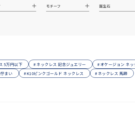
庫ありのみ
すべて表示
材
モチーフ
誕生石
ス 5万円以下
ネックレス 記念ジュエリー
オケージョン ネッ
な佇まい
K10ピンクゴールド ネックレス
ネックレス 馬蹄