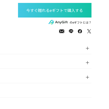
00
(tax
のeギフトとは？
in)