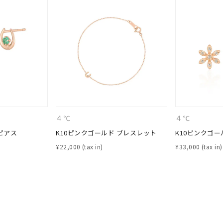
ナ
K18
K10
K7
ゴールド
シルバー
ステ
ーカラー
ピンクカラー
ホワイトカラー
トリプルカラー
誕生石
2月の誕生石
3月の誕生石
4月の誕生石
5月の
４℃
４℃
誕生石
8月の誕生石
9月の誕生石
10月の誕生石
11
ピアス
K10ピンクゴールド ブレスレット
K10ピンクゴー
リセット
絞り込んで検索する
ハート
一粒
三石
パヴェ
ライン
馬蹄
¥
22,000
¥
33,000
ダブルループ
星座
イニシャル
リボン
その他
ホワイト
ピンク
パープル
ブルー
グリーン
マルチカラー