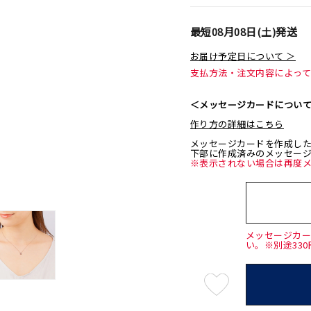
最短
08月08日(土)
発送
お届け予定日について ＞
支払方法・注文内容によっ
＜メッセージカードについ
作り方の詳細はこちら
メッセージカードを作成し
下部に作成済みのメッセー
※表示されない場合は再度
メッセージカ
い。※別途33
最
短
08