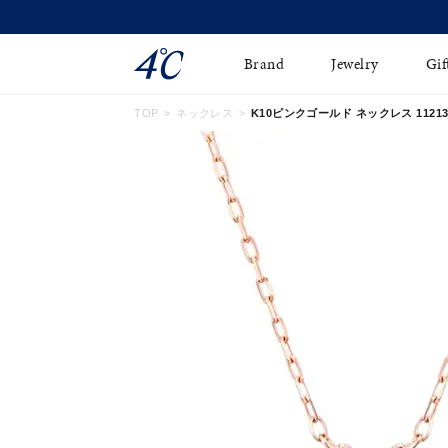
Brand
Jewelry
Gif
TOP
ネックレス
K10ピンクゴールド ネックレス 112136
ネックレス
ネックレスチェ-ン
Online Shop
ピンキーリング
ピアス
ショッピングガイド
イヤーカフ
ブレスレット
よくあるご質問
ペアネックレス
ペアリング
オンライン限定ジュエ
誕生石
リー
すべてのアイテム
ブライダルリング
はこちら