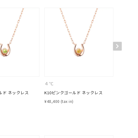
キーワードで検索する
４℃
４℃
ルド ネックレス
K10ピンクゴールド ネックレス
K10ピン
#eギフト
¥
48,400
¥
48,400