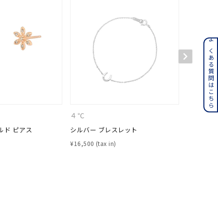
ンレス
よくある質問はこちら
その他
誕生石
6月の誕生石
４℃
４℃
月の誕生石
12月の誕生石
ルド ピアス
シルバー ブレスレット
K10ピン
ムーン
フラワー
¥
16,500
¥
28,600
イエロー
ブラウン