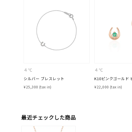
カテゴリー
素材
プラチ
カラー
イエロ
1月の
誕生石
４℃
４℃
7月の
シルバー ブレスレット
K10ピンクゴールド 
しずく
¥
25,300
¥
22,000
モチーフ
クロス
クリア
石の色
最近チェックした商品
レッド