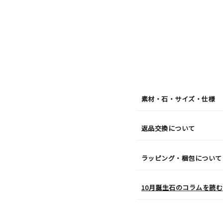
月
08
日
(土)
発
送
¥48,4
素材・石・サイズ・仕様
返品交換について
ラッピング・梱包について
10月誕生石のコラムを読む