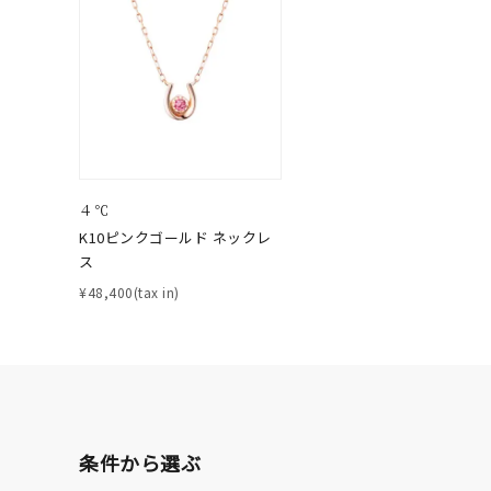
ファッションテイスト
フェミ
着用シーン
オフィ
耳周り
コレクション
公式オ
４℃
K10ピンクゴールド ネックレ
レディース
ス
リングサイズ
¥48,400(tax in)
メンズ
リングサイズ
価格
¥0
条件から選ぶ