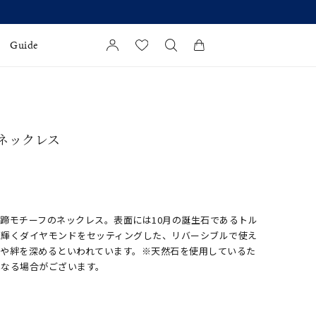
Guide
カートに商品がありません。
l Jewelry
 ネックレス
証
ダルサービス
ダルリングの選び方
蹄モチーフのネックレス。表面には10月の誕生石であるトル
に輝くダイヤモンドをセッティングした、リバーシブルで使え
愛や絆を深めるといわれています。※天然石を使用しているた
異なる場合がございます。