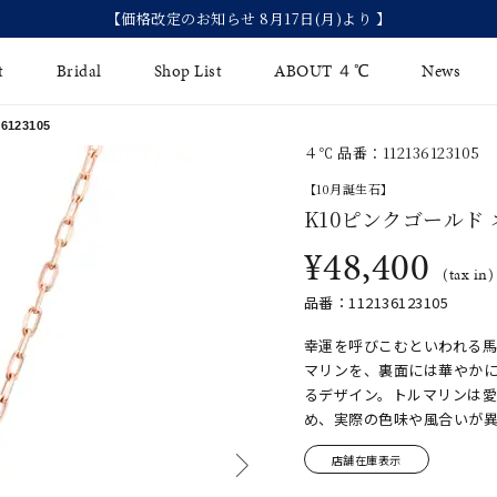
【価格改定のお知らせ 8月17日(月)より 】
t
Bridal
Shop List
ABOUT ４℃
News
123105
４℃ 品番：112136123105
リング
Fashion Jewelry
Brida
【10月誕生石】
イヤリング
K10ピンクゴールド
ジュエリーケア
永久保
¥48,400
バングル
法人のお客様
ブライ
(tax in)
品番：112136123105
ペアブレスレット
ブライ
幸運を呼びこむといわれる馬
その他のアイテム
マリンを、裏面には華やか
るデザイン。トルマリンは
め、実際の色味や風合いが
店舗在庫表示