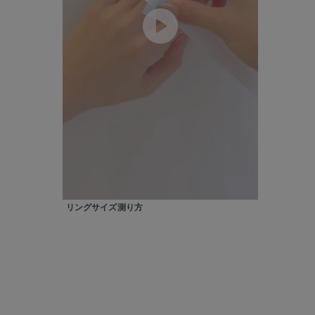
カテゴリー
素材
プラチ
カラー
イエロ
1月の
誕生石
7月の
しずく
リングサイズ測り方
モチーフ
クロス
クリア
石の色
レッド