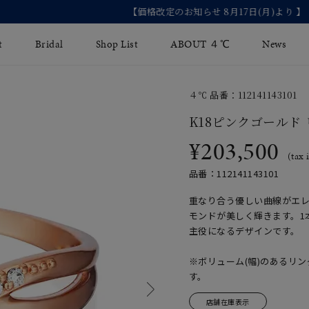
【価格改定のお知らせ 8月17日(月)より 】
t
Bridal
Shop List
ABOUT ４℃
News
４℃ 品番：112141143101
リング
Fashion Jewelry
Brida
K18ピンクゴールド
イヤリング
¥203,500
ジュエリーケア
永久保
(tax 
バングル
法人のお客様
ブライ
品番：112141143101
ペアブレスレット
ブライ
重なり合う優しい曲線がエ
モンドが美しく輝きます。1
その他のアイテム
主役になるデザインです。
※ボリューム(幅)のあるリ
す。
店舗在庫表示