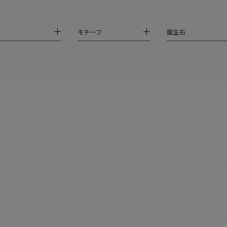
庫ありのみ
すべて表示
材
モチーフ
誕生石