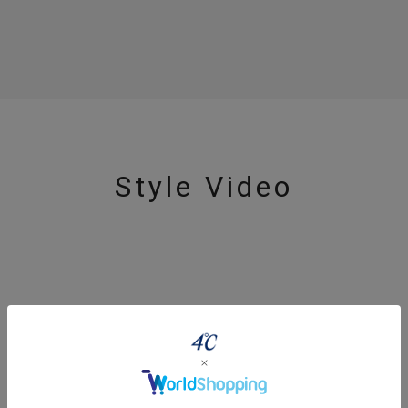
Style Video
#eギフト
#ハーフエタニティリング
#刻印可
#メンズ ネックレス