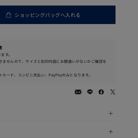
ショッピングバッグへ入れる
500
意
(tax
ります。
in)
きませんので、サイズと刻印内容にお間違いがないかご確認を
カード、コンビニ先払い、PayPayのみとなります。