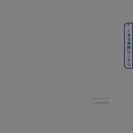
ンレス
よくある質問はこちら
その他
誕生石
6月の誕生石
月の誕生石
12月の誕生石
ムーン
フラワー
powered by
イエロー
ブラウン