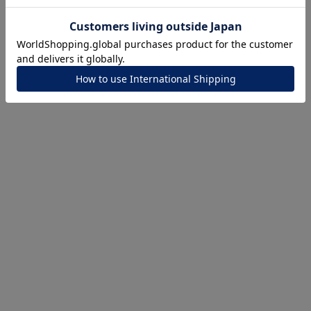
ナ
K18
K10
K7
ゴールド
シルバー
ステ
ーカラー
ピンクカラー
ホワイトカラー
トリプルカラー
誕生石
2月の誕生石
3月の誕生石
4月の誕生石
5月の
誕生石
8月の誕生石
9月の誕生石
10月の誕生石
11
リセット
絞り込んで検索する
ハート
一粒
三石
パヴェ
ライン
馬蹄
ダブルループ
星座
イニシャル
リボン
その他
ホワイト
ピンク
パープル
ブルー
グリーン
マルチカラー