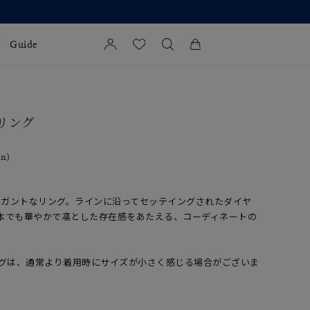
Guide
カートに商品がありません。
l Jewelry
 リング
証
in)
ダルサービス
ダルリングの選び方
レガントなリング。ラインに沿ってセッテイングされたダイヤ
本でも華やかで凛とした存在感をあたえる、コーディネートの
ングは、通常より着用時にサイズが小さく感じる場合がございま