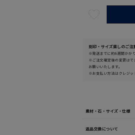
最
短
08
月
07
日
(金)
発
送
¥203,
刻印・サイズ直しのご注
※発送までに約6週間かか
※ご注文確定後の変更はで
お願いいたします。
※お支払い方法はクレジット
素材・石・サイズ・仕様
返品交換について