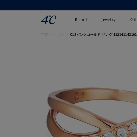
Brand
Jewelry
Gif
TOP
リング
K18ピンクゴールド リング 112141143101
ネックレス
ネックレスチェ-ン
Online Shop
ピンキーリング
ピアス
ショッピングガイド
イヤーカフ
ブレスレット
よくあるご質問
ペアネックレス
ペアリング
オンライン限定ジュエ
誕生石
リー
すべてのアイテム
ブライダルリング
はこちら