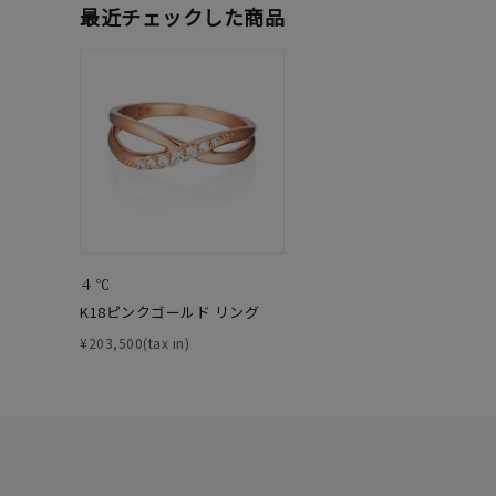
最近チェックした商品
ファッションテイスト
フェミ
着用シーン
オフィ
耳周り
コレクション
公式オ
レディース
リングサイズ
４℃
K18ピンクゴールド リング
メンズ
¥203,500(tax in)
リングサイズ
価格
¥0