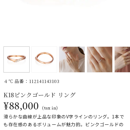
素材
カラー
誕生石
モチーフ
４℃ 品番：112141143103
石の色
K18ピンクゴールド リング
¥88,000
ファッションテイス
(tax in)
ト
滑らかな曲線が上品な印象のV字ラインのリング。1本で
も存在感のあるボリュームが魅力的。ピンクゴールドの