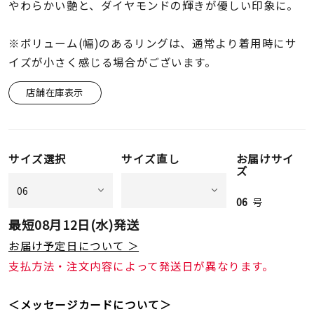
着用シーン
やわらかい艶と、ダイヤモンドの輝きが優しい印象に。
※ボリューム(幅)のあるリングは、通常より着用時にサ
コレクション
イズが小さく感じる場合がございます。
店舗在庫表示
レディース
～
リングサイズ
サイズ選択
サイズ直し
お届けサイ
メンズ
ズ
～
リングサイズ
06
号
最短
08月12日(水)
発送
価格
¥0
¥400,
お届け予定日について ＞
支払方法・注文内容によって発送日が異なります。
在庫
在庫ありのみ
すべて表示
＜メッセージカードについて＞