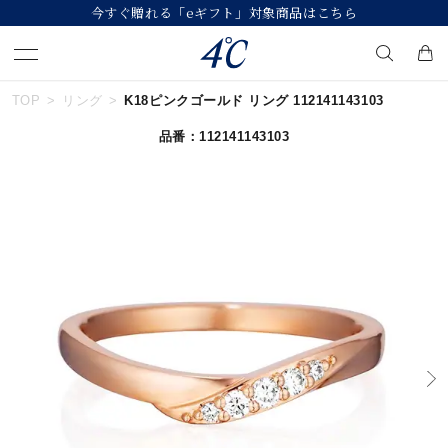
今すぐ贈れる「eギフト」対象商品はこちら
TOP
リング
K18ピンクゴールド リング 112141143103
キーワードで検索する
品番：112141143103
人気検索キーワード
#summer
#ダイヤモンド ネックレス
#くまのプーさん
#エタニティ
#ジュエリー
ブランド
４℃
カテゴリー
すべてのジュエリー