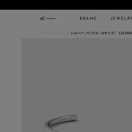
BRAND
JEWELR
TOP
バングル
シルバー バングル〈Sサイズ〉 11214433
ALL JEWELRY
LIMITED JEWELRY
N
BANGLE
BRACELET
B