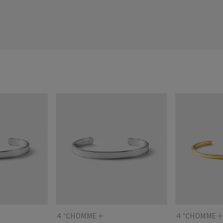
４℃HOMME＋
４℃HOMME