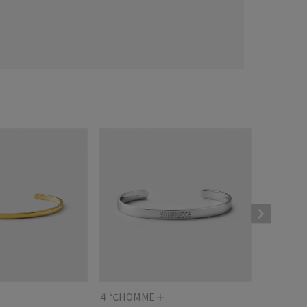
＋
４℃HOMME＋
４℃HOM