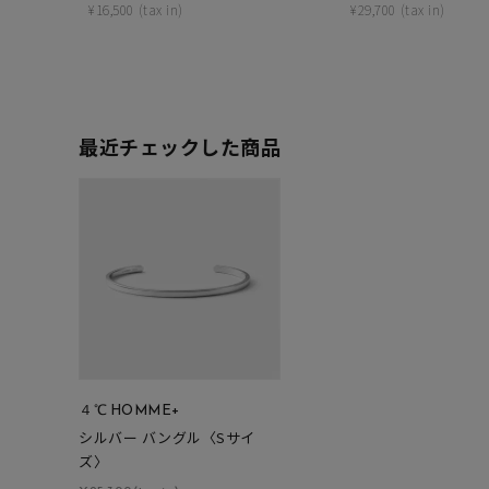
¥
16,500
¥
29,700
カテゴリー
素材
プラチ
最近チェックした商品
カラー
イエロ
1月の
誕生石
7月の
しずく
モチーフ
クロス
４℃ HOMME+
クリア
石の色
シルバー バングル〈Sサイ
レッド
ズ〉