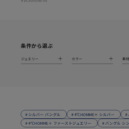
¥25,300(tax in)
ファッションテイスト
フェミ
着用シーン
オフィ
耳周り
コレクション
条件から選ぶ
公式オ
ジュエリー
カラー
素
レディース
リングサイズ
メンズ
リングサイズ
価格
¥0
シルバー バングル
4℃HOMME＋ シルバー
4℃HOMME＋ ファーストジュエリー
バングル シ