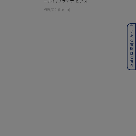
ールド/プラチナ ピアス
¥
48,400
¥
69,300
ンレス
よくある質問はこちら
その他
誕生石
6月の誕生石
月の誕生石
12月の誕生石
ムーン
フラワー
イエロー
ブラウン