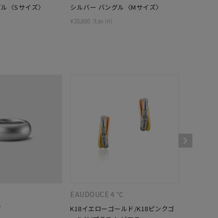
グル〈Sサイズ〉
シルバー バングル〈Mサイズ〉
シルバー 
¥
28,600
¥
29,700
キーワードで検索する
#eギフト
＋
EAUDOUCE４℃
４℃HOM
グ
K18イエローゴールド/K18ピンクゴ
シルバー 