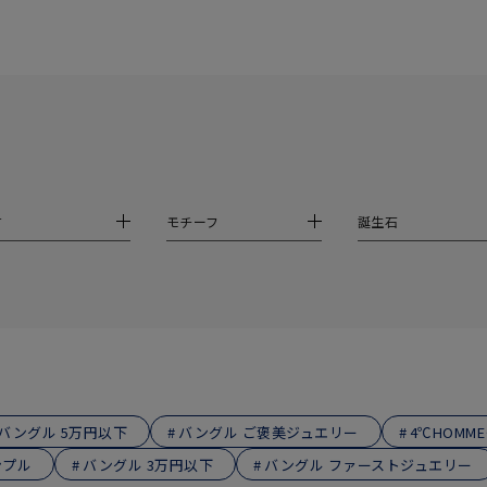
ニン
エレガント
カジュアル
フォーマル
モード
ス
ご褒美
記念日
誕生日
気分転換
デート
ジュエリー
腕周りジュエリー
ペアジュエリー
ベストセレ
ンラインショップ限定
材
モチーフ
誕生石
～
～
¥400,00
バングル 5万円以下
バングル ご褒美ジュエリー
4℃HOMM
ンプル
バングル 3万円以下
バングル ファーストジュエリー