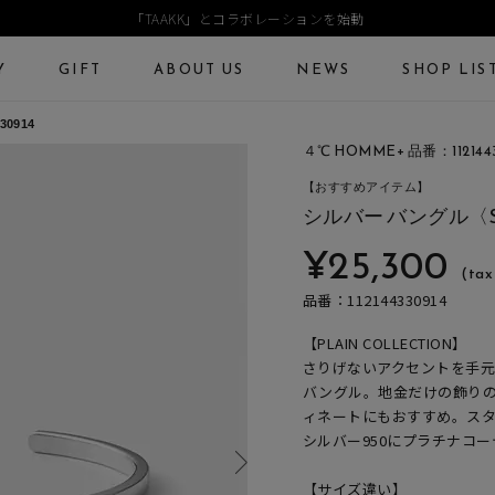
「TAAKK」とコラボレーションを始動
Y
GIFT
ABOUT US
NEWS
SHOP LIS
0914
４℃ HOMME+ 品番：1121443
ECKLACE
NECKLACE CHAIN
RING
Online Shop
Fashion Jewelry
【おすすめアイテム】
ANGLE
PIERCED EARRINGS
EAR CUFF
シルバー バングル〈
ショッピングガイド
プレゼントガイド
¥25,300
よくあるご質問
ジュエリーケア
(tax 
品番：112144330914
【PLAIN COLLECTION】
さりげないアクセントを手元に
バングル。地金だけの飾り
ィネートにもおすすめ。ス
シルバー950にプラチナコ
【サイズ違い】