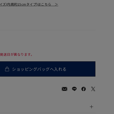
イズ(内周約15cmタイプ)はこちら ＞
て発送日が異なります。
ショッピングバッグへ入れる
300
(tax
in)