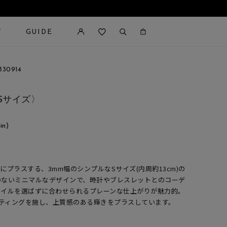
T
GUIDE
カートに商品がありません。
30914
Sサイズ〉
in)
プラスする、3mm幅のシンプルなSサイズ(内周約13cm)の
のないミニマルなデザインで、時計やブレスレットとのコーデ
タイルを選ばずに合わせられるプレーンな仕上がりが魅力的。
ーティングを施し、上質感のある輝きをプラスしています。