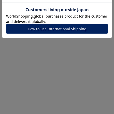
¥
20,900
¥
31,900
ナ
K18
K10
K7
ゴールド
シルバー
ステ
ーカラー
ピンクカラー
ホワイトカラー
トリプルカラー
誕生石
2月の誕生石
3月の誕生石
4月の誕生石
5月の
誕生石
8月の誕生石
9月の誕生石
10月の誕生石
11
リセット
絞り込んで検索する
ハート
一粒
三石
パヴェ
ライン
馬蹄
ダブルループ
星座
イニシャル
リボン
その他
ホワイト
ピンク
パープル
ブルー
グリーン
マルチカラー