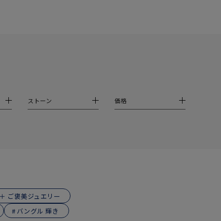
シンプル
ユニセックス
結婚式
推し活
クション
ストーン
価格
0
E＋ ご褒美ジュエリー
バングル 輝き