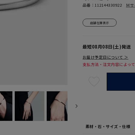
品番：112144330922
Ｍサ
店舗在庫表示
最短
08月08日(土)
発送
お届け予定日について ＞
支払方法・注文内容によっ
最
短
08
月
08
日
(土)
発
送
¥25,
素材・石・サイズ・仕様