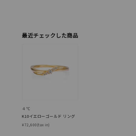
ファッションテイスト
フェミ
着用シーン
オフィ
最近チェックした商品
耳周り
コレクション
公式オ
レディース
リングサイズ
メンズ
リングサイズ
４℃
K10イエローゴールド リング
価格
¥0
¥72,600(tax in)