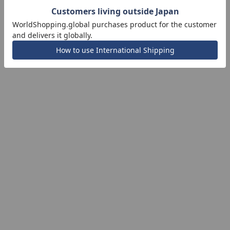
ナ
K18
K10
K7
ゴールド
シルバー
ステ
ーカラー
ピンクカラー
ホワイトカラー
トリプルカラー
誕生石
2月の誕生石
3月の誕生石
4月の誕生石
5月の
誕生石
8月の誕生石
9月の誕生石
10月の誕生石
11
リセット
絞り込んで検索する
ハート
一粒
三石
パヴェ
ライン
馬蹄
ダブルループ
星座
イニシャル
リボン
その他
ホワイト
ピンク
パープル
ブルー
グリーン
マルチカラー