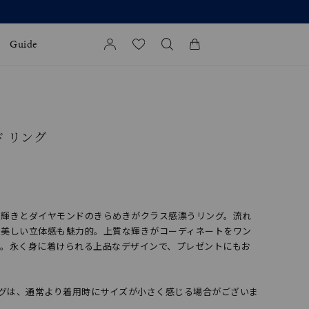
Guide
カートに商品がありません。
l Jewelry
ド リング
証
ダルサービス
ダルリングの選び方
の輝きとダイヤモンドのきらめきがクラス感漂うリング。流れ
る美しい立体感も魅力的。上質な輝きがコーディネートをワン
す。永く身に着けられる上品なデザインで、プレゼントにもお
ングは、通常より着用時にサイズが小さく感じる場合がございま