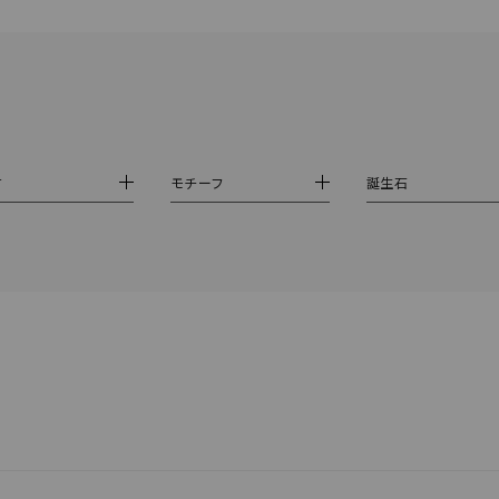
庫ありのみ
すべて表示
材
モチーフ
誕生石