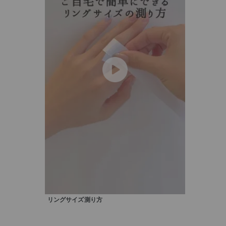
カテゴリー
素材
プラチ
カラー
イエロ
1月の
誕生石
7月の
しずく
モチーフ
クロス
クリア
石の色
リングサイズ測り方
レッド