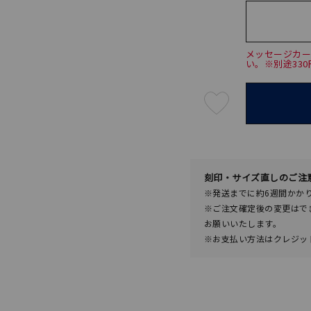
メッセージカ
い。※別途33
最
短
08
月
08
日
(土)
発
送
¥72,6
刻印・サイズ直しのご注
※発送までに約6週間かか
※ご注文確定後の変更はで
お願いいたします。
※お支払い方法はクレジット