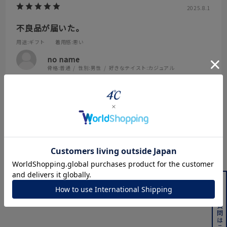
2025.8.1
不良品が届いた。
用途
:ギフト
着用感
:悪い
no name
骨格:
普通
性別:
男性
好きなテイスト:
カジュアル
留め具が壊れてて全く使えないものが届いた。プレゼントで購入し
たが最悪な空気になってしまった。交換や修理を申し込んだがこの
後の対応次第が良くない限り二度と購入したいとは思わない。
参考になった
1
Like!
0
絞り込み
表示：新しい順
よくある質問はこちら
レビューを書く