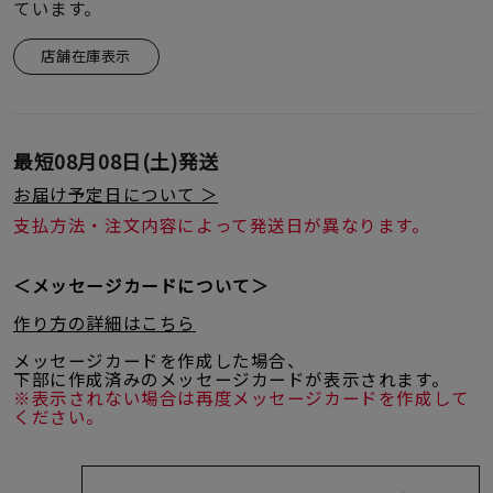
着用シーン
ています。
店舗在庫表示
コレクション
レディース
最短
08月08日(土)
発送
～
リングサイズ
お届け予定日について ＞
支払方法・注文内容によって発送日が異なります。
メンズ
～
＜メッセージカードについて＞
リングサイズ
作り方の詳細はこちら
メッセージカードを作成した場合、
価格
¥0
¥400,
下部に作成済みのメッセージカードが表示されます。
※表示されない場合は再度メッセージカードを作成して
ください。
在庫
在庫ありのみ
すべて表示