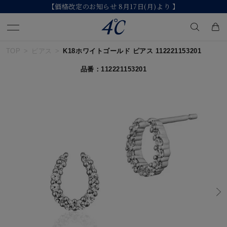
【価格改定のお知らせ 8月17日(月)より 】
TOP
ピアス
K18ホワイトゴールド ピアス 112221153201
キーワードで検索する
品番：112221153201
人気検索キーワード
#ペア
#ハーフエタニティリング
#エタニティ
#ダイヤモンド ネックレス
#eギフト
ブランド
４℃
カテゴリー
すべてのジュエリー