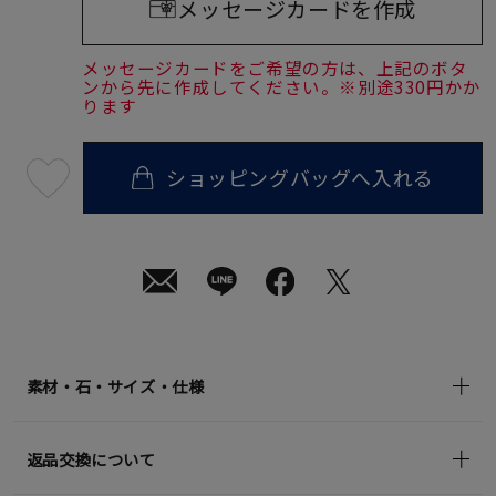
メッセージカードを作成
メッセージカードをご希望の方は、上記のボタ
ンから先に作成してください。※別途330円かか
ります
ショッピングバッグへ入れる
最
短
08
月
08
日
(土)
発
送
¥79,200
(tax
in)
素材・石・サイズ・仕様
返品交換について