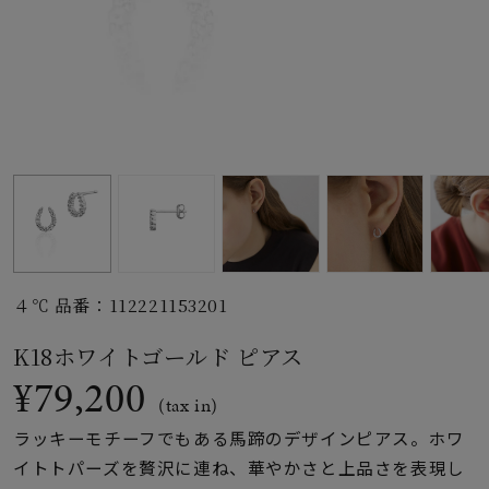
素材
カラー
誕生石
モチーフ
４℃ 品番：112221153201
石の色
K18ホワイトゴールド ピアス
¥79,200
ファッションテイス
(tax in)
ト
ラッキーモチーフでもある馬蹄のデザインピアス。ホワ
イトトパーズを贅沢に連ね、華やかさと上品さを表現し