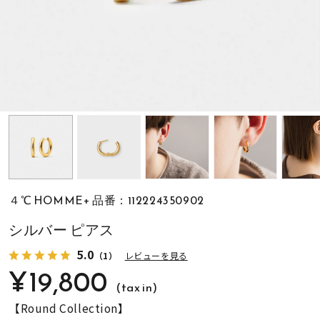
素材
カラー
誕生石
モチーフ
４℃ HOMME+ 品番：112224350902
石の色
シルバー ピアス
5.0
（1）
レビューを見る
ファッションテイス
¥19,800
ト
(tax in)
【Round Collection】