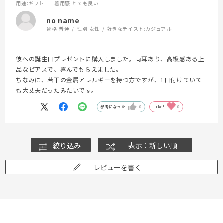
用途
:ギフト
着用感
:とても良い
no name
骨格:
普通
性別:
女性
好きなテイスト:
カジュアル
彼への誕生日プレゼントに購入しました。両耳あり、高級感ある上
品なピアスで、喜んでもらえました。
ちなみに、若干の金属アレルギーを持つ方ですが、1日付けていて
も大丈夫だったみたいです。
参考になった
0
Like!
0
絞り込み
表示：新しい順
レビューを書く