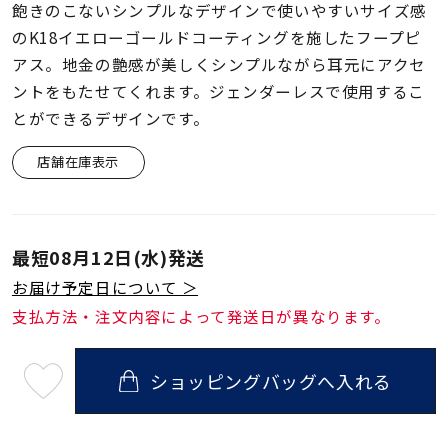
着用シーン
飽きのこないシンプルなデザインで使いやすいサイズ感
のK18イエローゴールドコーティングを施したフープピ
アス。地金の艶感が美しくシンプルながら耳元にアクセ
コレクション
ントをもたせてくれます。ジェンダーレスで使用するこ
とができるデザインです。
レディース
～
リングサイズ
店舗在庫表示
メンズ
～
最短
08月12日(水)
発送
リングサイズ
お届け予定日について ＞
支払方法・注文内容によって発送日が異なります。
価格
¥0
¥400,
ショッピングバッグへ入れる
最
短
在庫
在庫ありのみ
すべて表示
08
月
12