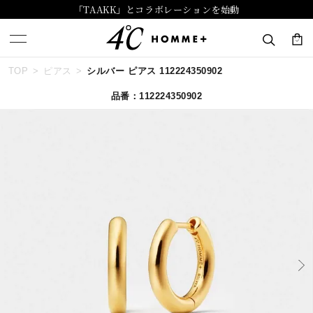
「TAAKK」とコラボレーションを始動
TOP
ピアス
シルバー ピアス 112224350902
キーワードで検索する
品番：112224350902
人気検索キーワード
#summer
#ダイヤモンド ネックレス
#くまのプーさん
#エタニティ
#ジュエリー
ブランド
４℃ HOMME+
カテゴリー
すべてのジュエリー