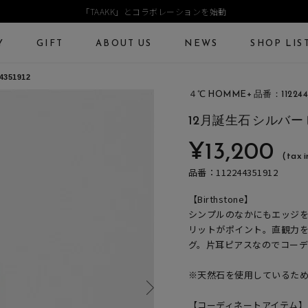
「TAAKK」とコラボレーションを始動
Y
GIFT
ABOUT US
NEWS
SHOP LIS
351912
４℃ HOMME+ 品番：1122443
ECKLACE
NECKLACE CHAIN
RING
Online Shop
Fashion Jewelry
12月誕生石 シルバー
ANGLE
PIERCED EARRINGS
EAR CUFF
¥13,200
ショッピングガイド
プレゼントガイド
(tax i
よくあるご質問
ジュエリーケア
品番：112244351912
【Birthstone】
シンプルのなかにもエッジ
リットがポイント。直観力を
グ。片耳ピアスなのでコーデ
※天然石を使用しているた
【コーディネートアイテム】