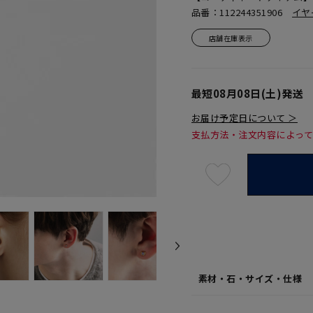
品番：112244351906
イヤ
店舗在庫表示
最短
08月08日(土)
発送
お届け予定日について ＞
支払方法・注文内容によっ
最
短
08
月
08
日
(土)
発
送
¥13,2
素材・石・サイズ・仕様