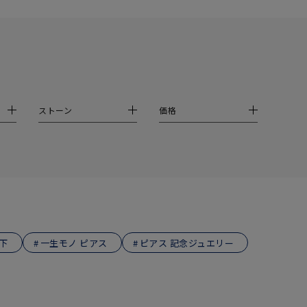
シンプル
ユニセックス
結婚式
推し活
クション
ストーン
価格
下
一生モノ ピアス
ピアス 記念ジュエリー
0