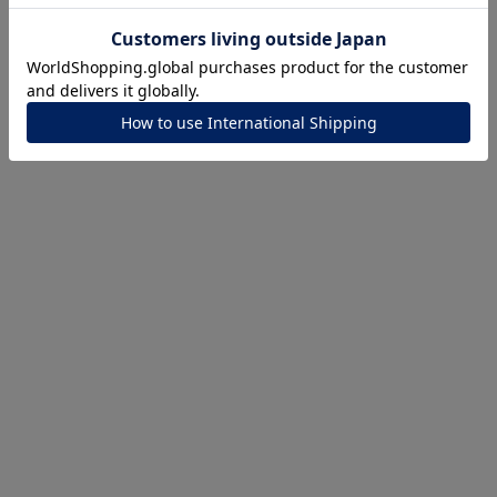
ナ
K18
K10
K7
ゴールド
シルバー
ステ
ーカラー
ピンクカラー
ホワイトカラー
トリプルカラー
誕生石
2月の誕生石
3月の誕生石
4月の誕生石
5月の
誕生石
8月の誕生石
9月の誕生石
10月の誕生石
11
リセット
絞り込んで検索する
ハート
一粒
三石
パヴェ
ライン
馬蹄
ダブルループ
星座
イニシャル
リボン
その他
ホワイト
ピンク
パープル
ブルー
グリーン
マルチカラー