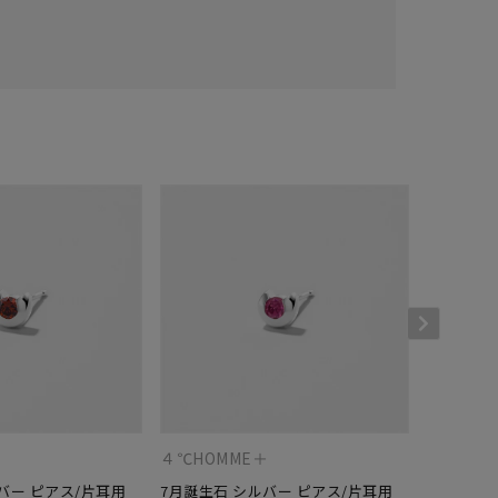
＋
４℃HOMME＋
４℃HOM
バー ピアス/片耳用
7月誕生石 シルバー ピアス/片耳用
5月誕生石