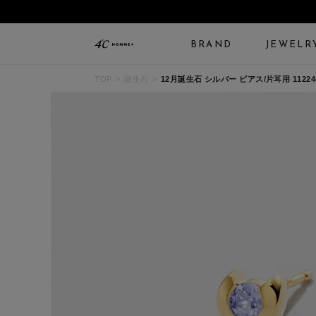
BRAND
JEWELR
TOP
誕生石
12月誕生石 シルバー ピアス/片耳用 112244
ALL JEWELRY
LIMITED JEWELRY
N
BANGLE
BRACELET
B