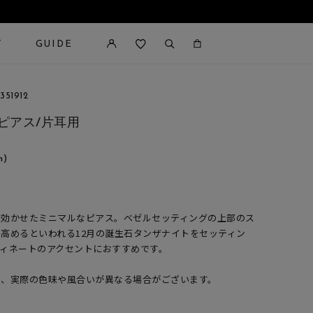
T
GUIDE
カートに商品がありません。
51912
 ピアス/片耳用
n)
を効かせたミニマルなピアス。ベゼルセッティングの上部のス
高めるといわれる12月の誕生石タンザナイトをセッティン
ィネートのアクセントにおすすめです。
め、実際の色味や風合いが異なる場合がございます。