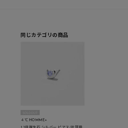
在庫
在
同じカテゴリの商品
SOLDOUT
４℃ HOMME+
12月誕生石 シルバー ピアス/片耳用