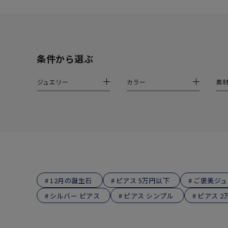
ファッションテイスト
フェミ
着用シーン
オフィ
条件から選ぶ
耳周り
コレクション
ジュエリー
カラー
素
公式オ
レディース
リングサイズ
メンズ
リングサイズ
12月の誕生石
ピアス 5万円以下
ご褒美ジュ
シルバー ピアス
ピアス シンプル
ピアス 2
価格
¥0