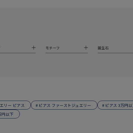
ニン
エレガント
カジュアル
フォーマル
モード
ス
ご褒美
記念日
誕生日
気分転換
デート
ジュエリー
腕周りジュエリー
ペアジュエリー
ベストセレ
材
モチーフ
誕生石
ンラインショップ限定
～
～
エリー ピアス
ピアス ファーストジュエリー
ピアス 3万円以
万円以下
¥400,00