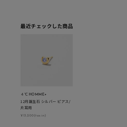
カテゴリー
最近チェックした商品
素材
プラチ
カラー
イエロ
1月の
誕生石
7月の
しずく
モチーフ
クロス
４℃ HOMME+
12月誕生石 シルバー ピアス/
クリア
片耳用
石の色
レッド
¥13,200(tax in)