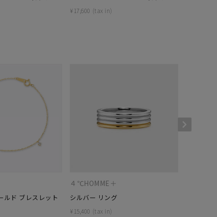
¥
17,600
¥
17,600
キーワードで検索する
#eギフト
４℃HOMME＋
４℃HOM
ールド ブレスレット
シルバー リング
シルバー 
¥
15,400
¥
29,700