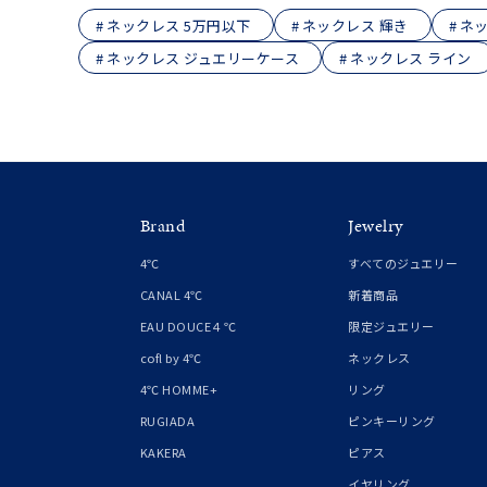
ネックレス 5万円以下
ネックレス 輝き
ネッ
ネックレス ジュエリーケース
ネックレス ライン
Brand
Jewelry
4℃
すべてのジュエリー
CANAL 4℃
新着商品
EAU DOUCE４℃
限定ジュエリー
cofl by 4℃
ネックレス
4℃ HOMME+
リング
RUGIADA
ピンキーリング
KAKERA
ピアス
イヤリング