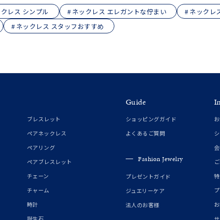
クレス シンプル
ネックレス エレガントな佇まい
ネックレ
ネックレス スタッフおすすめ
Guide
I
ブレスレット
ショッピングガイド
お
ペアネックレス
よくあるご質問
シ
ペアリング
会
Fashion Jewelry
ペアブレスレット
ご
チェーン
特
プレゼントガイド
チャーム
プ
ジュエリーケア
時計
お
法人のお客様
誕生石
サ