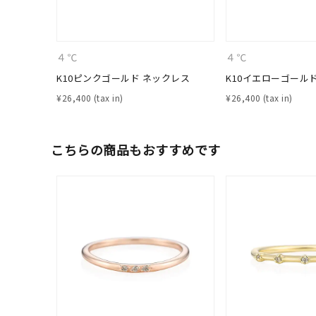
人気検索キーワード
#ペア
４℃
４℃
K10ピンクゴールド ネックレス
K10イエローゴール
ブランド
¥
26,400
¥
26,400
こちらの商品もおすすめです
カテゴリー
素材
プラチ
カラー
イエロ
1月の
誕生石
7月の