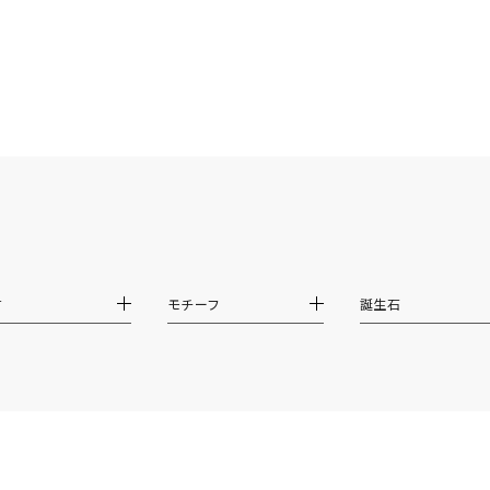
～
¥400,00
庫ありのみ
すべて表示
材
モチーフ
誕生石