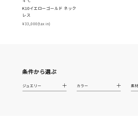
４℃
K10イエローゴールド ネック
レス
メンズ
リングサイズ
¥33,000(tax in)
価格
¥0
在庫
在
条件から選ぶ
ジュエリー
カラー
素