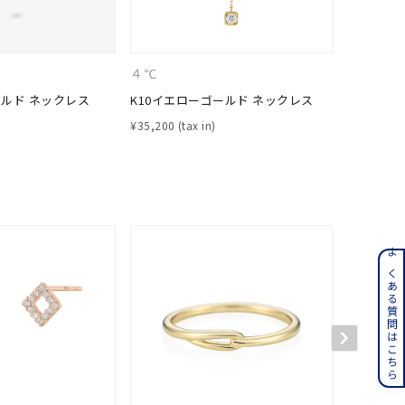
４℃
４℃
ールド ネックレス
K10イエローゴールド ネックレス
K10ピン
¥
35,200
¥
46,200
ンレス
よくある質問はこちら
その他
誕生石
6月の誕生石
月の誕生石
12月の誕生石