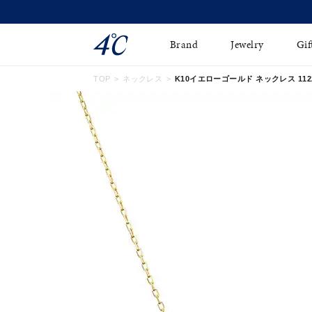
Brand
Jewelry
Gif
TOP
ネックレス
K10イエローゴールド ネックレス 11224
ネックレス
ネックレスチェ-ン
Online Shop
ピンキーリング
ピアス
ショッピングガイド
イヤーカフ
ブレスレット
よくあるご質問
ペアネックレス
ペアリング
オンライン限定ジュエ
誕生石
リー
すべてのアイテム
ブライダルリング
はこちら