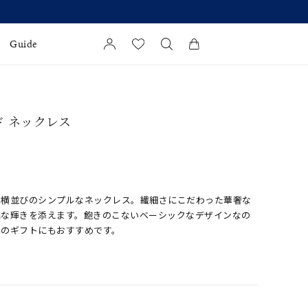
Guide
カートに商品がありません。
l Jewelry
ド ネックレス
証
ダルサービス
ダルリングの選び方
た横並びのシンプルなネックレス。繊細さにこだわった華奢な
品な輝きを添えます。飽きのこないベーシックなデザインなの
へのギフトにもおすすめです。