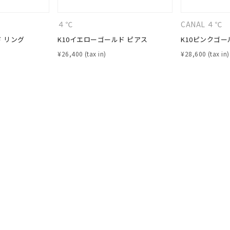
リセット
絞り込んで検索する
ハート
一粒
三石
パヴェ
ライン
馬蹄
４℃
CANAL ４℃
ダブルループ
星座
イニシャル
リボン
その他
ド リング
K10イエローゴールド ピアス
K10ピンクゴー
¥
26,400
¥
28,600
ホワイト
ピンク
パープル
ブルー
グリーン
マルチカラー
ニン
エレガント
カジュアル
フォーマル
モード
ス
ご褒美
記念日
誕生日
気分転換
デート
ジュエリー
腕周りジュエリー
ペアジュエリー
ベストセレ
ンラインショップ限定
～