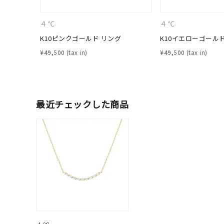
しずく
４℃
４℃
モチーフ
クロス
K10ピンクゴールド リング
K10イエローゴール
¥
49,500
¥
49,500
クリア
石の色
レッド
最近チェックした商品
ファッションテイスト
フェミ
着用シーン
オフィ
耳周り
コレクション
公式オ
レディース
リングサイズ