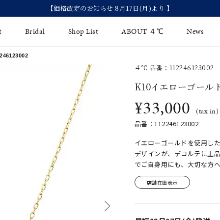
【価格改定のお知らせ 8月17日(月)より 】
t
Bridal
Shop List
ABOUT ４℃
News
6123002
４℃ 品番：112246123002
リング
Fashion Jewelry
Brida
K10イエローゴール
イヤリング
¥33,000
ジュエリーケア
永久保
(tax in)
バングル
法人のお客様
ブライ
品番：112246123002
ペアブレスレット
ブライ
イエローゴールドを使用し
デザインが、デコルテに上
その他のアイテム
でご自身用にも、大切な方
店舗在庫表示