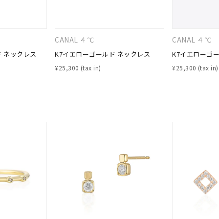
#eギフト
#ハーフエタニティリング
#刻印可
#メンズ ネックレス
CANAL ４℃
CANAL ４℃
ド ネックレス
K7イエローゴールド ネックレス
K7イエローゴ
¥
25,300
¥
25,300
ナ
K18
K10
K7
ゴールド
シルバー
ステ
ーカラー
ピンクカラー
ホワイトカラー
トリプルカラー
誕生石
2月の誕生石
3月の誕生石
4月の誕生石
5月の
誕生石
8月の誕生石
9月の誕生石
10月の誕生石
11