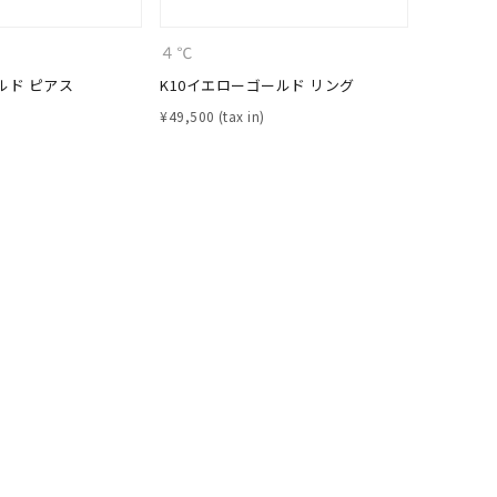
ムーン
フラワー
４℃
４℃
ルド ピアス
K10イエローゴールド リング
K10ピン
¥
49,500
¥
57,200
イエロー
ブラウン
シンプル
ユニセックス
結婚式
推し活
クション