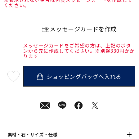
ください。
メッセージカードを作成
メッセージカードをご希望の方は、上記のボタ
ンから先に作成してください。※別途330円かか
ります
ショッピングバッグへ入れる
最
短
08
月
10
日
(月)
発
送
¥115,500
(tax
in)
素材・石・サイズ・仕様