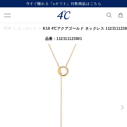
今すぐ贈れる「eギフト」対象商品はこちら
TOP
ネックレス
K18 4℃アクアゴールド ネックレス 1123111238
キーワードで検索する
品番：112311123801
人気検索キーワード
#summer
#ペア
#ダイヤモンド ネックレス
#エタニティ
#くまのプーさん
ブランド
４℃
カテゴリー
すべてのジュエリー