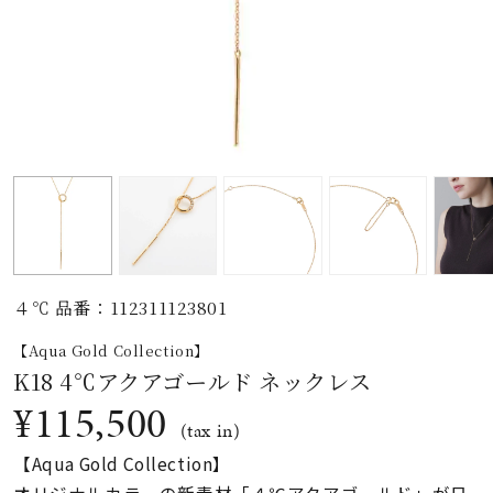
素材
カラー
誕生石
モチーフ
４℃ 品番：112311123801
石の色
【Aqua Gold Collection】
K18 4℃アクアゴールド ネックレス
ファッションテイス
¥115,500
ト
(tax in)
【Aqua Gold Collection】