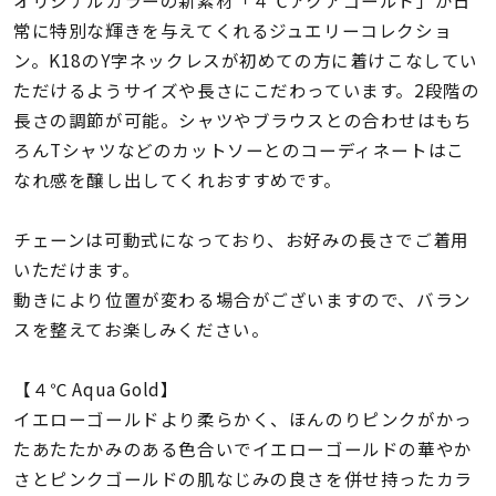
オリジナルカラーの新素材「４℃アクアゴールド」が日
着用シーン
常に特別な輝きを与えてくれるジュエリーコレクショ
ン。K18のY字ネックレスが初めての方に着けこなしてい
コレクション
ただけるようサイズや長さにこだわっています。2段階の
長さの調節が可能。シャツやブラウスとの合わせはもち
レディース
ろんTシャツなどのカットソーとのコーディネートはこ
～
リングサイズ
なれ感を醸し出してくれおすすめです。
チェーンは可動式になっており、お好みの長さでご着用
メンズ
いただけます。
～
リングサイズ
動きにより位置が変わる場合がございますので、バラン
スを整えてお楽しみください。
価格
¥0
¥400,
【４℃ Aqua Gold】
イエローゴールドより柔らかく、ほんのりピンクがかっ
たあたたかみのある色合いでイエローゴールドの華やか
在庫
在庫ありのみ
すべて表示
さとピンクゴールドの肌なじみの良さを併せ持ったカラ