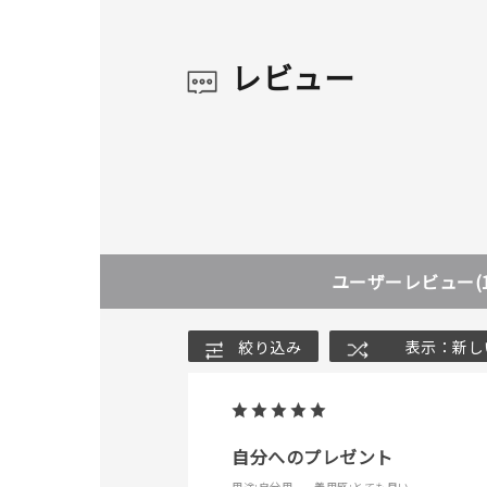
レビュー
ユーザーレビュー
(
人気検索キーワード
#ペア
絞り込み
表示：新し
ブランド
自分へのプレゼント
用途
:自分用
着用感
:とても良い