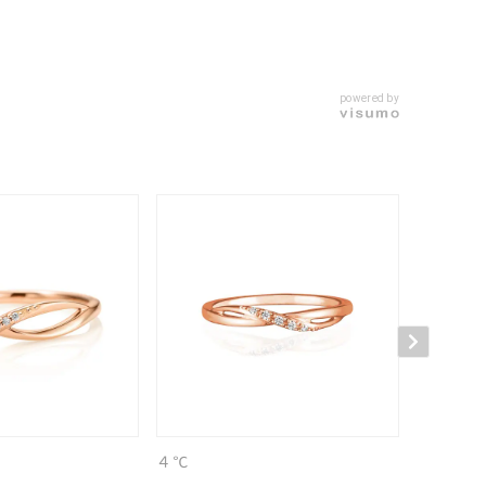
powered by
４℃
４℃