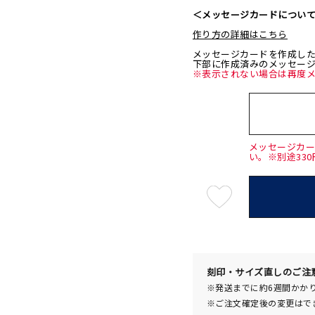
＜メッセージカードについ
作り方の詳細はこちら
メッセージカードを作成し
下部に作成済みのメッセー
※表示されない場合は再度
メッセージカ
い。※別途33
最
短
08
月
08
日
(土)
発
送
¥94,6
刻印・サイズ直しのご注
※発送までに約6週間かか
※ご注文確定後の変更はで