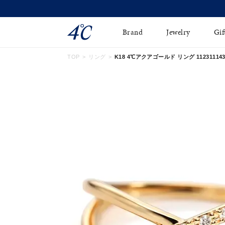
Brand
Jewelry
Gif
TOP
リング
K18 4℃アクアゴールド リング 112311143
ネックレス
ネックレスチェ-ン
Online Shop
ピンキーリング
ピアス
ショッピングガイド
イヤーカフ
ブレスレット
よくあるご質問
ペアネックレス
ペアリング
オンライン限定ジュエ
誕生石
リー
すべてのアイテム
ブライダルリング
はこちら