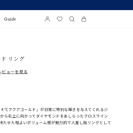
Guide
カートに商品がありません。
l Jewelry
ルド リング
証
レビューを見る
ダルサービス
ダルリングの選び方
「４℃アクアゴールド」が日常に特別な輝きを与えてくれるジ
下から右上に向かってダイヤモンドをあしらったクロスライン
を持たせた程よいボリューム感が魅力的で人差し指リングとして