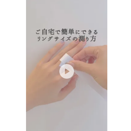
ファッションテイスト
フェミ
着用シーン
オフィ
耳周り
コレクション
公式オ
レディース
リングサイズ
メンズ
リングサイズ
価格
¥0