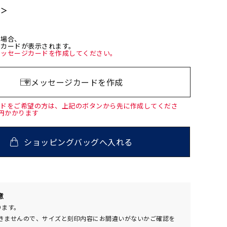
て＞
た場合、
ジカードが表示されます。
メッセージカードを作成してください。
メッセージカードを作成
ードをご希望の方は、上記のボタンから先に作成してくださ
0円かかります
ショッピングバッグへ入れる
00
意
(tax
ります。
in)
きませんので、サイズと刻印内容にお間違いがないかご確認を