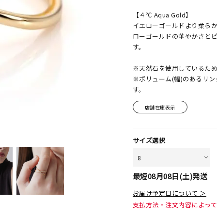
【４℃ Aqua Gold】
イエローゴールドより柔ら
ローゴールドの華やかさと
す。
※天然石を使用しているた
※ボリューム(幅)のあるリ
す。
店舗在庫表示
サイズ選択
最短
08月08日(土)
発送
お届け予定日について ＞
支払方法・注文内容によっ