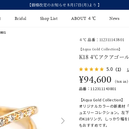
【価格改定のお知らせ 8月17日(月)より 】
t
Bridal
Shop List
ABOUT ４℃
News
801
４℃ 品番：112311143801
リング
Fashion Jewelry
Brida
【Aqua Gold Collection】
イヤリング
K18 4℃アクアゴー
ジュエリーケア
永久保
バングル
5.0
（1）
法人のお客様
ブライ
¥94,600
ペアブレスレット
ブライ
(tax in)
品番：112311143801
その他のアイテム
【Aqua Gold Collection】
オリジナルカラーの新素材
ュエリーコレクション。左
のK18リング。しっかり幅
もおすすめです。