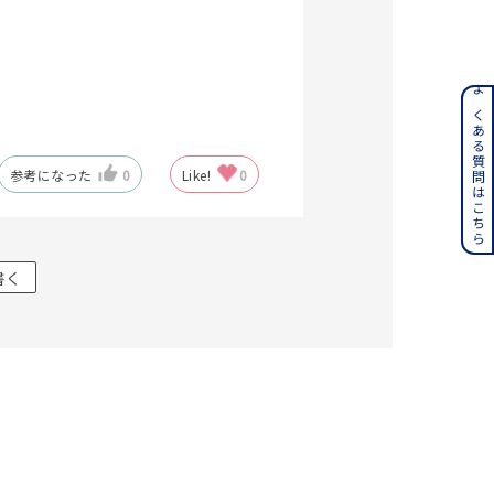
ンレス
よくある質問はこちら
その他
参考になった
0
Like!
0
誕生石
6月の誕生石
月の誕生石
12月の誕生石
書く
ムーン
フラワー
イエロー
ブラウン