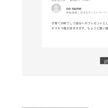
カテゴリー
no name
骨格:
普通
好きなテイスト:
モード
素材
プラチ
子育てが終了して自分へのプレゼントと
キラキラ感が派手すぎず、ちょうど良い
カラー
イエロ
1月の
誕生石
7月の
しずく
モチーフ
クロス
クリア
石の色
レッド