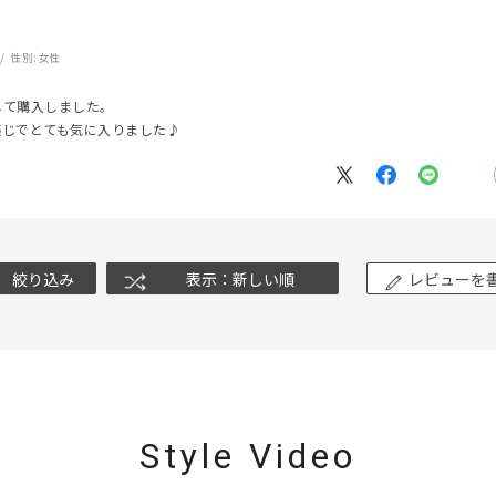
性別:
女性
ナ
K18
K10
K7
ゴールド
シルバー
ステ
して購入しました。
感じでとても気に入りました♪
ーカラー
ピンクカラー
ホワイトカラー
トリプルカラー
誕生石
2月の誕生石
3月の誕生石
4月の誕生石
5月の
誕生石
8月の誕生石
9月の誕生石
10月の誕生石
11
絞り込み
表示：新しい順
レビューを
リセット
絞り込んで検索する
ハート
一粒
三石
パヴェ
ライン
馬蹄
ダブルループ
星座
イニシャル
リボン
その他
ホワイト
ピンク
パープル
ブルー
グリーン
Style Video
マルチカラー