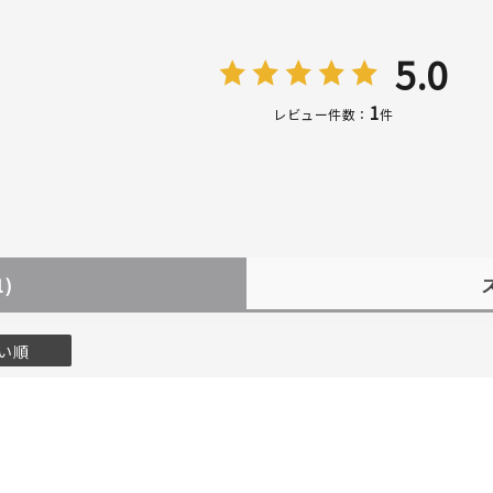
5.0
1
レビュー件数：
件
1)
#ハーフエタニティリング
#エタニティ
#ダイヤモンド ネックレス
い順