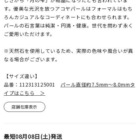
しさから「月の雫」が結晶になったとも言われていま
着用シーン
す。優美な光沢を放つアコヤパールはフォーマルはもち
ろんカジュアルなコーディネートにも合わせられます。
コレクション
パールの石言葉は純潔・円満・健康。世代を問わず永く
ご愛用いただけます。
レディース
～
リングサイズ
※天然石を使用しているため、実際の色味や風合いが異
なる場合がございます。
メンズ
【サイズ違い】
～
リングサイズ
品番：112313125001
パール直径約7.5mm～8.0mmタ
イプはこちら ＞
価格
¥0
¥400,
店舗在庫表示
在庫
在庫ありのみ
すべて表示
最短
08月08日(土)
発送