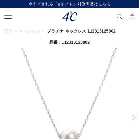
今すぐ贈れる「eギフト」対象商品はこちら
TOP
ネックレス
プラチナ ネックレス 112313125002
キーワードで検索する
品番：112313125002
人気検索キーワード
#ペア
#ハーフエタニティリング
#エタニティ
#ダイヤモンド ネックレス
#eギフト
ブランド
４℃
カテゴリー
誕生石