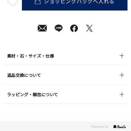
ショッピングバッグへ入れる
最
短
08
月
08
日
(土)
発
送
¥59,400
(tax
in)
素材・石・サイズ・仕様
返品交換について
ラッピング・梱包について