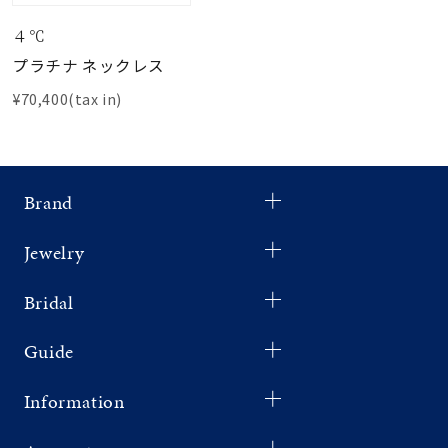
４℃
プラチナ ネックレス
¥70,400(tax in)
Brand
Jewelry
Bridal
Guide
Information