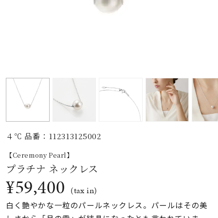
素材
カラー
誕生石
モチーフ
４℃ 品番：112313125002
石の色
【Ceremony Pearl】
プラチナ ネックレス
ファッションテイス
¥59,400
ト
(tax in)
白く艶やかな一粒のパールネックレス。パールはその美