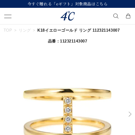
今すぐ贈れる「eギフト」対象商品はこちら
TOP
リング
K18イエローゴールド リング 112321143007
キーワードで検索する
品番：112321143007
人気検索キーワード
#summer
#ペア
#ダイヤモンド ネックレス
#エタニティ
#くまのプーさん
ブランド
４℃
カテゴリー
すべてのジュエリー