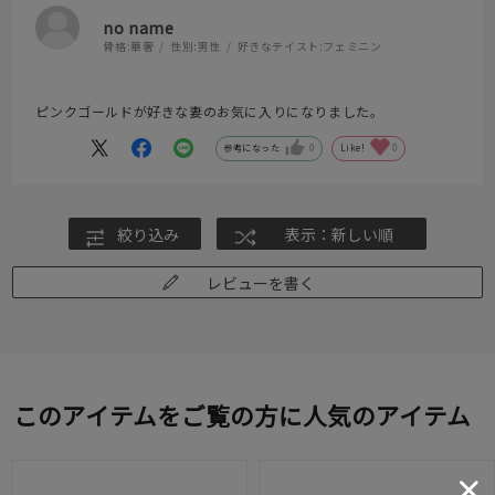
no name
骨格:
華奢
性別:
男性
好きなテイスト:
フェミニン
ピンクゴールドが好きな妻のお気に入りになりました。
参考になった
0
Like!
0
絞り込み
表示：新しい順
レビューを書く
このアイテムをご覧の方に人気のアイテム