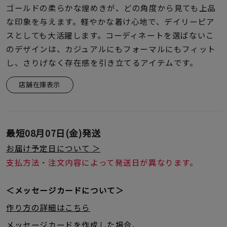
着用シーン
ゴールドの柔らかな煌めきが、どの角度から見ても上品
な印象を与えます。軽やかな着け心地で、デイリーピア
コレクション
スとしても大活躍します。コーディネートを選ばないこ
のデザインは、カジュアルにもフォーマルにもフィット
し、さりげなく存在感を引き立てるアイテムです。
レディース
～
リングサイズ
店舗在庫表示
メンズ
～
最短
08月07日(金)
発送
リングサイズ
お届け予定日について ＞
支払方法・注文内容によって発送日が異なります。
価格
¥0
¥400,
＜メッセージカードについて＞
作り方の詳細はこちら
在庫
在庫ありのみ
すべて表示
メッセージカードを作成した場合、