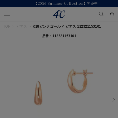
【2026 Summer Collection】発売中
TOP
ピアス
K18ピンクゴールド ピアス 112321153101
キーワードで検索する
品番：112321153101
人気検索キーワード
#ペア
#eギフト
#ハーフエタニティリング
#刻印可
#メンズ ネックレス
ブランド
４℃
カテゴリー
すべてのジュエリー