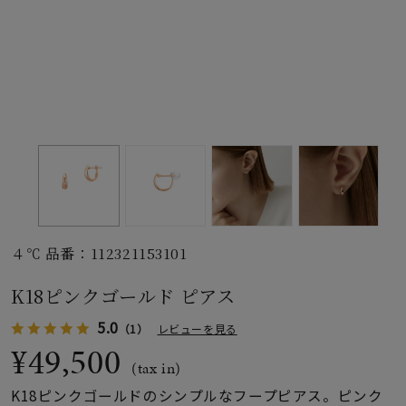
素材
カラー
誕生石
モチーフ
４℃ 品番：112321153101
石の色
K18ピンクゴールド ピアス
5.0
（1）
レビューを見る
ファッションテイス
ト
¥49,500
(tax in)
K18ピンクゴールドのシンプルなフープピアス。ピンク