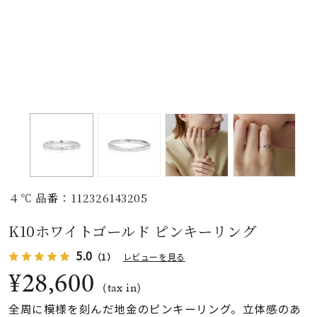
素材
カラー
誕生石
モチーフ
４℃ 品番：112326143205
石の色
K10ホワイトゴールド ピンキーリング
5.0
（1）
レビューを見る
ファッションテイス
ト
¥28,600
(tax in)
全周に模様を刻んだ地金のピンキーリング。立体感のあ