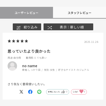
ユーザーレビュー
スタッフレビュー
絞り込み
表示：新しい順
2025.11.26
思っていたより良かった
用途
:自分用
着用感
:とても良い
no name
骨格:
しっかり目
性別:
女性
好きなテイスト:
カジュアル
さり気なく普段使いしたい。
参考になった
0
Like!
0