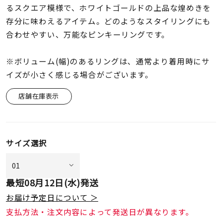
着用シーン
るスクエア模様で、ホワイトゴールドの上品な煌めきを
存分に味わえるアイテム。どのようなスタイリングにも
コレクション
合わせやすい、万能なピンキーリングです。
※ボリューム(幅)のあるリングは、通常より着用時にサ
レディース
イズが小さく感じる場合がございます。
～
リングサイズ
店舗在庫表示
メンズ
～
リングサイズ
サイズ選択
価格
¥0
¥400,
最短
08月12日(水)
発送
お届け予定日について ＞
在庫
在庫ありのみ
すべて表示
支払方法・注文内容によって発送日が異なります。