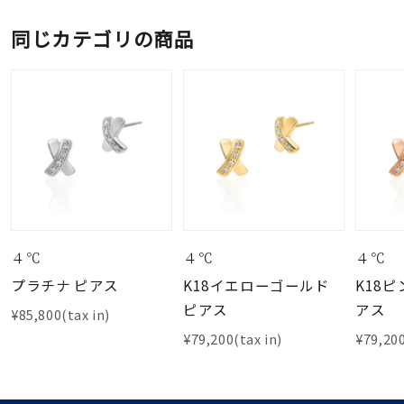
同じカテゴリの商品
４℃
４℃
４℃
プラチナ ピアス
K18イエローゴールド
K18
ピアス
アス
¥85,800(tax in)
¥79,200(tax in)
¥79,200