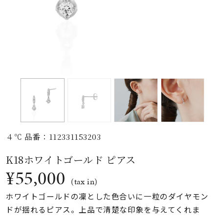
素材
カラー
誕生石
モチーフ
４℃ 品番：112331153203
石の色
K18ホワイトゴールド ピアス
¥55,000
ファッションテイス
(tax in)
ト
ホワイトゴールドの凜とした色合いに一粒のダイヤモン
ドが揺れるピアス。上品で清楚な印象を与えてくれま