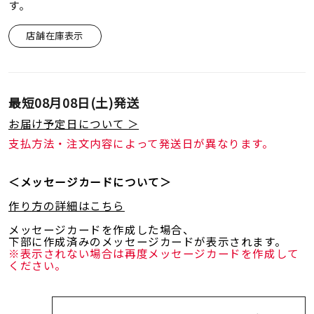
着用シーン
す。
店舗在庫表示
コレクション
レディース
最短
08月08日(土)
発送
～
リングサイズ
お届け予定日について ＞
支払方法・注文内容によって発送日が異なります。
メンズ
～
＜メッセージカードについて＞
リングサイズ
作り方の詳細はこちら
メッセージカードを作成した場合、
価格
¥0
¥400,
下部に作成済みのメッセージカードが表示されます。
※表示されない場合は再度メッセージカードを作成して
ください。
在庫
在庫ありのみ
すべて表示