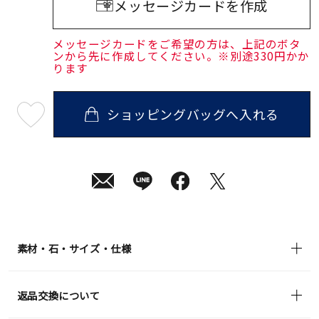
メッセージカードを作成
メッセージカードをご希望の方は、上記のボタ
ンから先に作成してください。※別途330円かか
ります
ショッピングバッグへ入れる
最
短
08
月
08
日
(土)
発
送
¥55,000
(tax
in)
素材・石・サイズ・仕様
返品交換について