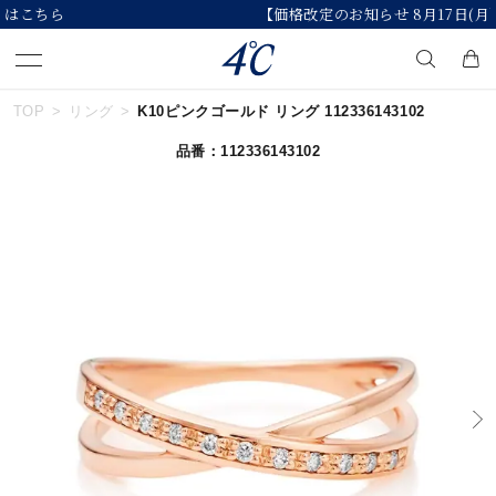
【価格改定のお知らせ 8月17日(月)より 】
TOP
リング
K10ピンクゴールド リング 112336143102
キーワードで検索する
品番：112336143102
人気検索キーワード
#summer
#ペア
#ダイヤモンド ネックレス
#エタニティ
#くまのプーさん
ブランド
４℃
カテゴリー
すべてのジュエリー