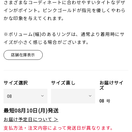
着用シーン
さまざまなコーディネートに合わせやすいタイトなデザ
インがポイント。ピンクゴールドが指元を優しくやわら
かな印象を与えてくれます。
コレクション
※ボリューム(幅)のあるリングは、通常より着用時にサ
レディース
イズが小さく感じる場合がございます。
～
リングサイズ
店舗在庫表示
メンズ
～
リングサイズ
サイズ選択
サイズ直し
お届けサイ
ズ
価格
¥0
¥400,
08
号
最短
08月10日(月)
発送
お届け予定日について ＞
在庫
在庫ありのみ
すべて表示
支払方法・注文内容によって発送日が異なります。