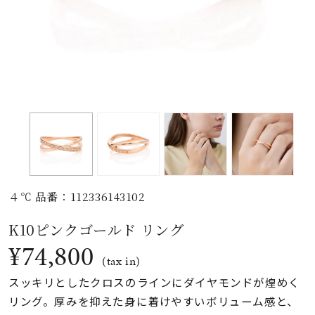
素材
カラー
誕生石
モチーフ
４℃ 品番：112336143102
石の色
K10ピンクゴールド リング
¥74,800
ファッションテイス
(tax in)
ト
スッキリとしたクロスのラインにダイヤモンドが煌めく
リング。厚みを抑えた身に着けやすいボリューム感と、