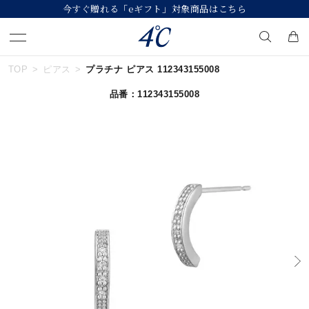
今すぐ贈れる「eギフト」対象商品はこちら
TOP
ピアス
プラチナ ピアス 112343155008
キーワードで検索する
品番：112343155008
人気検索キーワード
#summer
#ペア
#ダイヤモンド ネックレス
#エタニティ
#くまのプーさん
ブランド
４℃
カテゴリー
すべてのジュエリー