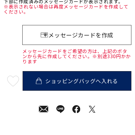
下部に作成済みのメッセージカードが表示されます。
※表示されない場合は再度メッセージカードを作成して
ください。
メッセージカードを作成
メッセージカードをご希望の方は、上記のボタ
ンから先に作成してください。※別途330円かか
ります
ショッピングバッグへ入れる
最
短
08
月
10
日
(月)
発
送
¥90,200
(tax
in)