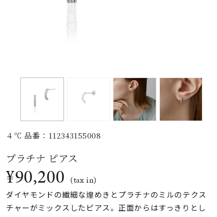
素材
カラー
誕生石
モチーフ
４℃ 品番：112343155008
石の色
プラチナ ピアス
¥90,200
ファッションテイス
(tax in)
ト
ダイヤモンドの繊細な煌めきとプラチナのミルのテクス
チャーがミックスしたピアス。正面からはすっきりとし