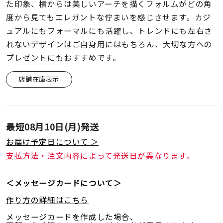
着用シーン
た印象、横からは美しいアーチを描くフォルムがどの角
度から見てもエレガントな佇まいを感じさせます。カジ
ュアルにもフォーマルにも活躍し、トレンドにも左右さ
コレクション
れないデザインはご自身用にはもちろん、大切な方への
プレゼントにもおすすめです。
レディース
～
店舗在庫表示
リングサイズ
メンズ
～
最短
08月10日(月)
発送
リングサイズ
お届け予定日について ＞
支払方法・注文内容によって発送日が異なります。
価格
¥0
¥400,
＜メッセージカードについて＞
作り方の詳細はこちら
在庫
在庫ありのみ
すべて表示
メッセージカードを作成した場合、