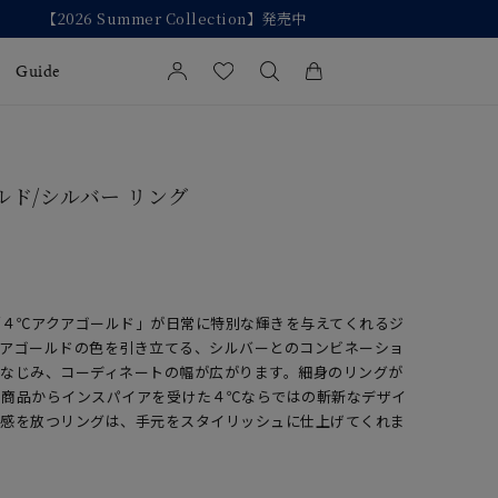
Guide
カートに商品がありません。
l Jewelry
ルド/シルバー リング
証
ダルサービス
ダルリングの選び方
「４℃アクアゴールド」が日常に特別な輝きを与えてくれるジ
クアゴールドの色を引き立てる、シルバーとのコンビネーショ
もなじみ、コーディネートの幅が広がります。細身のリングが
の商品からインスパイアを受けた４℃ならではの斬新なデザイ
在感を放つリングは、手元をスタイリッシュに仕上げてくれま