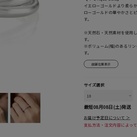
イエローゴールドより柔ら
ローゴールドの華やかさと
す。
※天然石・天然素材を使用
す。
※ボリューム(幅)のあるリ
す。
店舗在庫表示
サイズ選択
最短
08月08日(土)
発送
お届け予定日について ＞
支払方法・注文内容によっ