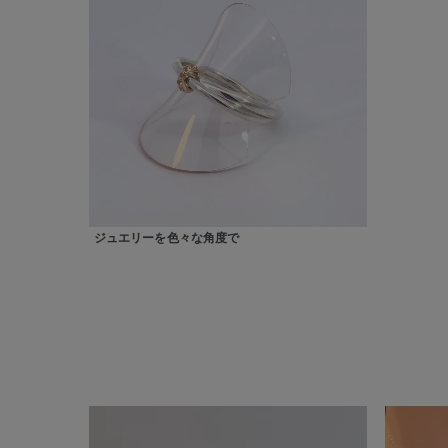
カテゴリー
素材
プラチ
カラー
イエロ
1月の
誕生石
7月の
ジュエリーを色々な角度で
しずく
モチーフ
クロス
クリア
石の色
レッド