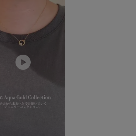
ニン
エレガント
カジュアル
フォーマル
モード
ス
ご褒美
記念日
誕生日
気分転換
デート
ジュエリー
腕周りジュエリー
ペアジュエリー
ベストセレ
ンラインショップ限定
～
～
¥400,00