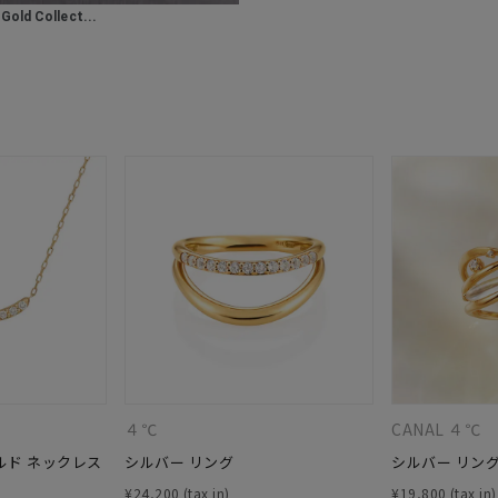
庫ありのみ
すべて表示
old Collect...
４℃
CANAL ４℃
ルド ネックレス
シルバー リング
シルバー リング
¥
24,200
¥
19,800