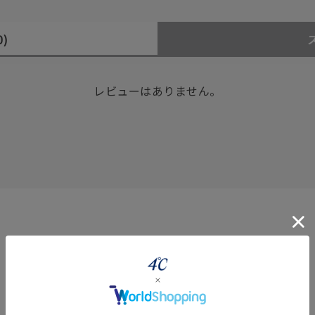
0)
レビューはありません。
#ハーフエタニティリング
#エタニティ
#ダイヤモンド ネックレス
360° Product Viewer