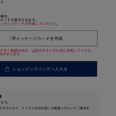
て＞
た場合、
ジカードが表示されます。
メッセージカードを作成してください。
メッセージカードを作成
ードをご希望の方は、上記のボタンから先に作成してくださ
0円かかります
ショッピングバッグへ入れる
00
意
(tax
ります。
in)
きませんので、サイズと刻印内容にお間違いがないかご確認を