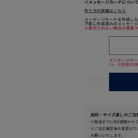
＜メッセージカードについ
作り方の詳細はこちら
メッセージカードを作成し
下部に作成済みのメッセー
※表示されない場合は再度
メッセージカ
い。※別途33
最
短
08
月
08
日
(土)
発
送
¥30,8
刻印・サイズ直しのご注
※発送までに約6週間かか
※ご注文確定後の変更はで
お願いいたします。