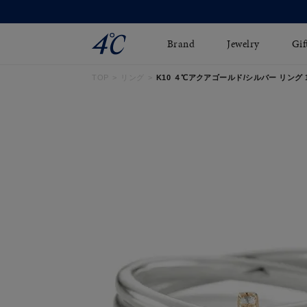
Brand
Jewelry
Gif
TOP
リング
K10 ４℃アクアゴールド/シルバー リング 112
ネックレス
ネックレスチェ-ン
Online Shop
ピンキーリング
ピアス
ショッピングガイド
イヤーカフ
ブレスレット
よくあるご質問
ペアネックレス
ペアリング
オンライン限定ジュエ
誕生石
リー
すべてのアイテム
ブライダルリング
はこちら