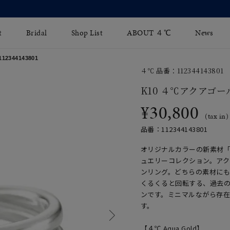
【2026 Summer Collection】発売中
t
Bridal
Shop List
ABOUT ４℃
News
344143801
４℃ 品番：112344143801
リング
Fashion Jewelry
Brida
K10 ４℃アクアゴー
イヤリング
¥30,800
ジュエリーケア
永久保
(tax in)
バングル
法人のお客様
ブライ
品番：112344143801
ペアブレスレット
ブライ
オリジナルカラーの新素材
ュエリーコレクション。ア
その他のアイテム
ンリング。どちらの素材に
くるくると回転する、過去
ンです。ミニマルながら存
す。
【４℃ Aqua Gold】