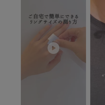
ファッションテイスト
フェミ
着用シーン
オフィ
耳周り
コレクション
公式オ
レディース
リングサイズ
メンズ
リングサイズ
価格
¥0