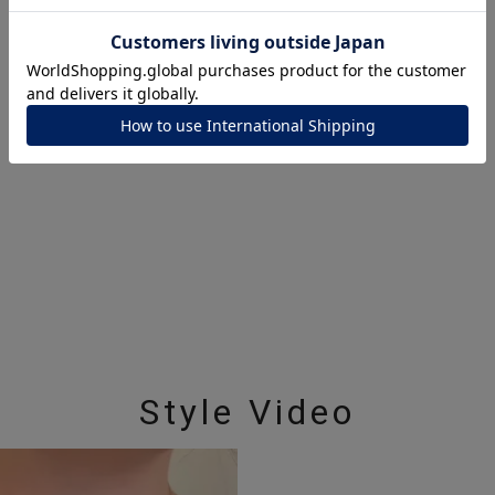
ナ
K18
K10
K7
ゴールド
シルバー
ステ
ーカラー
ピンクカラー
ホワイトカラー
トリプルカラー
誕生石
2月の誕生石
3月の誕生石
4月の誕生石
5月の
誕生石
8月の誕生石
9月の誕生石
10月の誕生石
11
リセット
絞り込んで検索する
ハート
一粒
三石
パヴェ
ライン
馬蹄
ダブルループ
星座
イニシャル
リボン
その他
Style Video
ホワイト
ピンク
パープル
ブルー
グリーン
マルチカラー