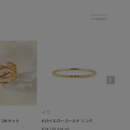
powered by
４℃
４℃
 2本セット
K10イエローゴールド リング
K10 4
¥
24,200
¥
29,700