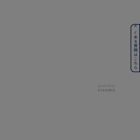
ンレス
よくある質問はこちら
その他
誕生石
6月の誕生石
月の誕生石
12月の誕生石
powered by
ムーン
フラワー
イエロー
ブラウン