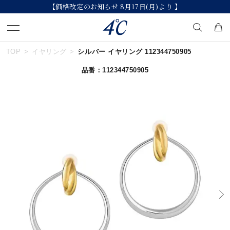
【価格改定のお知らせ 8月17日(月)より 】
TOP
イヤリング
シルバー イヤリング 112344750905
キーワードで検索する
品番：112344750905
人気検索キーワード
#ペア
#ハーフエタニティリング
#エタニティ
#ダイヤモンド ネックレス
#eギフト
ブランド
４℃
カテゴリー
すべてのジュエリー