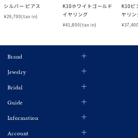
シルバー ピアス
K10ホワイトゴールド
K10
イヤリング
ヤリン
¥29,700(tax in)
¥41,800(tax in)
¥37,400
Brand
Jewelry
Bridal
Guide
Information
Account