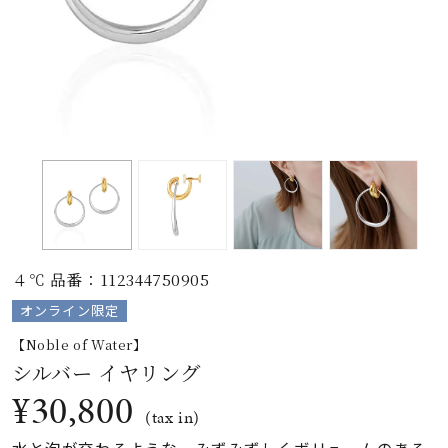
素材
カラー
誕生石
モチーフ
４℃ 品番：112344750905
石の色
オンライン限定
【Noble of Water】
ファッションテイス
シルバー イヤリング
ト
¥30,800
(tax in)
水と泡が交わるような、みずみずしくボリュームのある