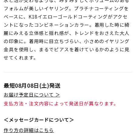
着用シーン
フォルムが美しいイヤリング。プラチナコーティングを
ベースに、K18イエローゴールドコーティングがアクセ
コレクション
ントになったコンビネーションカラー。着用した時に綺
麗にみえる立体感と揺れ感が、トレンドをおさえた大人
の印象に。着用時に目立ちづらい、小さめのイヤリング
レディース
～
金具を使用し、まるでピアスを着けているかのように見
リングサイズ
せてくれます。
メンズ
～
リングサイズ
最短
08月08日(土)
発送
お届け予定日について ＞
価格
¥0
¥400,
支払方法・注文内容によって発送日が異なります。
＜メッセージカードについて＞
在庫
在庫ありのみ
すべて表示
作り方の詳細はこちら