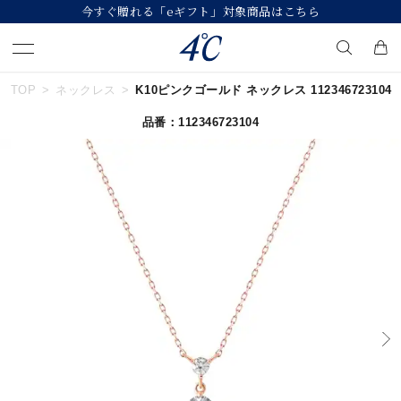
今すぐ贈れる「eギフト」対象商品はこちら
TOP
ネックレス
K10ピンクゴールド ネックレス 112346723104
キーワードで検索する
品番：112346723104
人気検索キーワード
#summer
#ダイヤモンド ネックレス
#くまのプーさん
#ペア
#エタニティ
ブランド
４℃
カテゴリー
すべてのジュエリー