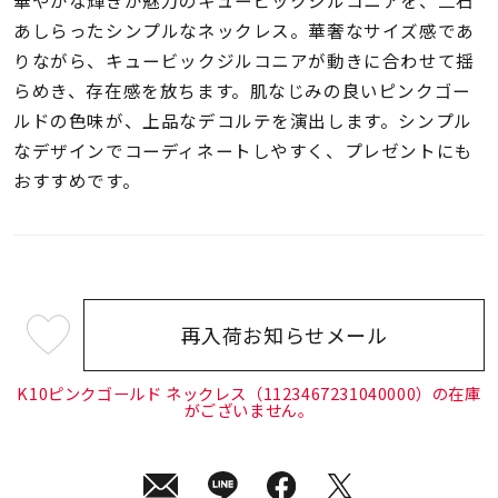
着用シーン
あしらったシンプルなネックレス。華奢なサイズ感であ
りながら、キュービックジルコニアが動きに合わせて揺
コレクション
らめき、存在感を放ちます。肌なじみの良いピンクゴー
ルドの色味が、上品なデコルテを演出します。シンプル
なデザインでコーディネートしやすく、プレゼントにも
レディース
～
おすすめです。
リングサイズ
メンズ
～
リングサイズ
再入荷お知らせメール
¥35,200
(tax
価格
¥0
¥400,
in)
K10ピンクゴールド ネックレス（1123467231040000）の在庫
がございません。
在庫
在庫ありのみ
すべて表示