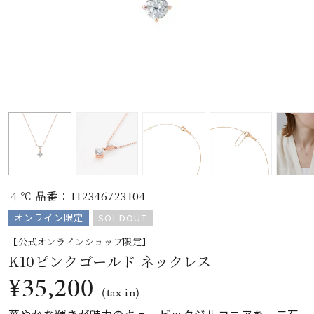
素材
カラー
誕生石
モチーフ
４℃ 品番：112346723104
石の色
オンライン限定
SOLDOUT
【公式オンラインショップ限定】
ファッションテイス
K10ピンクゴールド ネックレス
ト
¥35,200
(tax in)
華やかな輝きが魅力のキュービックジルコニアを、二石