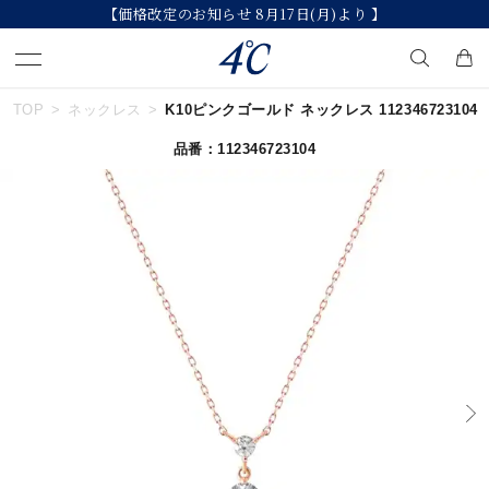
【価格改定のお知らせ 8月17日(月)より 】
TOP
ネックレス
K10ピンクゴールド ネックレス 112346723104
キーワードで検索する
品番：112346723104
人気検索キーワード
#summer
#ダイヤモンド ネックレス
#くまのプーさん
#エタニティ
#ジュエリー
ブランド
４℃
カテゴリー
すべてのジュエリー