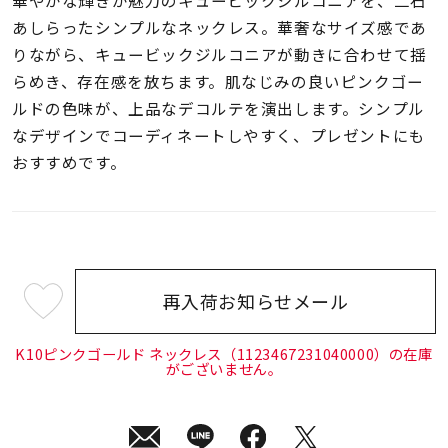
着用シーン
あしらったシンプルなネックレス。華奢なサイズ感であ
りながら、キュービックジルコニアが動きに合わせて揺
コレクション
らめき、存在感を放ちます。肌なじみの良いピンクゴー
ルドの色味が、上品なデコルテを演出します。シンプル
なデザインでコーディネートしやすく、プレゼントにも
レディース
～
おすすめです。
リングサイズ
メンズ
～
リングサイズ
再入荷お知らせメール
¥35,200
(tax
価格
¥0
¥400,
in)
K10ピンクゴールド ネックレス（1123467231040000）の在庫
がございません。
在庫
在庫ありのみ
すべて表示