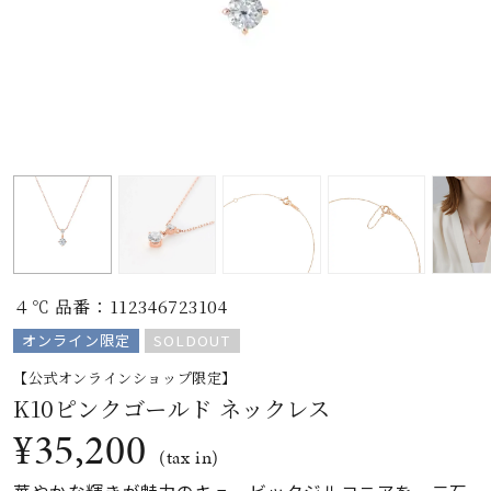
素材
カラー
誕生石
モチーフ
４℃ 品番：112346723104
石の色
オンライン限定
SOLDOUT
【公式オンラインショップ限定】
ファッションテイス
K10ピンクゴールド ネックレス
ト
¥35,200
(tax in)
華やかな輝きが魅力のキュービックジルコニアを、二石