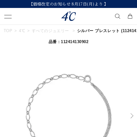
【価格改定のお知らせ 8月17日(月)より 】
TOP
4℃
すべてのジュエリー
シルバー ブレスレット
(112414
キーワードで検索する
品番：112414130902
人気検索キーワード
#ペア
#ハーフエタニティリング
#エタニティ
#ダイヤモンド ネックレス
#eギフト
ブランド
４℃
カテゴリー
ブレスレット