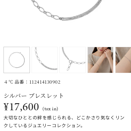
素材
カラー
誕生石
モチーフ
４℃ 品番：112414130902
石の色
シルバー ブレスレット
¥17,600
ファッションテイス
(tax in)
ト
大切なひととの絆を感じられる、どこかさり気なくリン
クしているジュエリーコレクション。