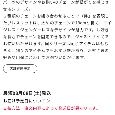
着用シーン
パーツのデザインやお揃いのチェーンが繋がりを感じさ
せるシリーズ。
２種類のチェーンを組み合わせることで『絆』を表現し
コレクション
たブレスレットは、太めのチェーンで19cmと長く、エイ
ジレス・ジェンダーレスなデザインが魅力です。お好き
レディース
な長さでチェーンを固定できるので、ジャストサイズで
～
リングサイズ
お使いいただけます。同シリーズは同じアイテムはもち
ろん、別々のアイテムでもお揃い感があり、お客さまの
好みや用途に合わせてお選びいただけます。
メンズ
～
リングサイズ
店舗在庫表示
価格
¥0
¥400,
最短
08月08日(土)
発送
お届け予定日について ＞
在庫
在庫ありのみ
すべて表示
支払方法・注文内容によって発送日が異なります。