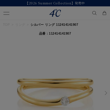
【2026 Summer Collection】発売中
TOP
リング
シルバー リング 112414141907
キーワードで検索する
品番：112414141907
人気検索キーワード
#summer
#ダイヤモンド ネックレス
#くまのプーさん
#ペア
#エタニティ
ブランド
４℃
カテゴリー
すべてのジュエリー