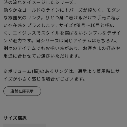
着用シーン
時の流れをイメージしたシリーズ。
艶やかなゴールドのラインにトパーズが煌めく、モダン
な雰囲気のリング。ひとつ身に着けるだけで手元に程よ
コレクション
い存在感をプラスします。サイズが8号〜16号と幅広
く、エイジレスでスタイルを選ばないシンプルなデザイ
レディース
ンが魅力です。同シリーズは同じアイテムはもちろん、
～
リングサイズ
別々のアイテムでもお揃い感があり、お客さまの好みや
用途に合わせてお選びいただけます。
メンズ
～
※ボリューム(幅)のあるリングは、通常より着用時にサ
リングサイズ
イズが小さく感じる場合がございます。
店舗在庫表示
価格
¥0
¥400,
在庫
在庫ありのみ
すべて表示
サイズ選択