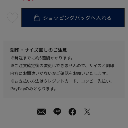
ショッピングバッグへ入れる
最
短
08
月
10
日
(月)
発
刻印・サイズ直しのご注意
送
¥17,600
※発送までに約6週間かかります。
(tax
in)
※ご注文確定後の変更はできませんので、サイズと刻印
内容にお間違いがないかご確認をお願いいたします。
※お支払い方法はクレジットカード、コンビニ先払い、
PayPayのみとなります。