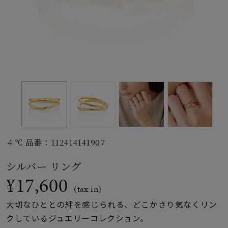
素材
カラー
誕生石
モチーフ
４℃ 品番：112414141907
石の色
シルバー リング
¥17,600
ファッションテイス
(tax in)
ト
大切なひととの絆を感じられる、どこかさり気なくリン
クしているジュエリーコレクション。