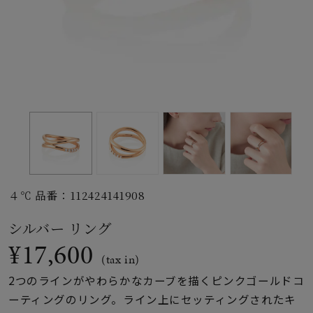
素材
カラー
誕生石
モチーフ
４℃ 品番：112424141908
石の色
シルバー リング
¥17,600
ファッションテイス
(tax in)
ト
2つのラインがやわらかなカーブを描くピンクゴールドコ
ーティングのリング。ライン上にセッティングされたキ