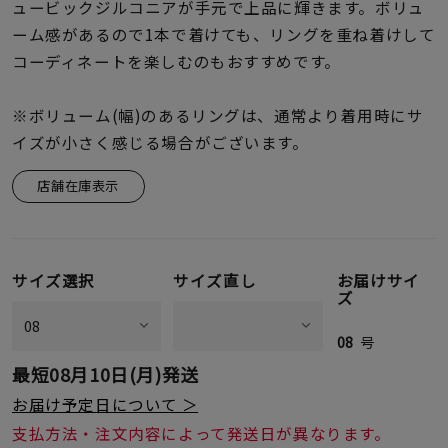
着用シーン
ュービックジルコニアが手元で上品に輝きます。ボリュ
ーム感があるので1本で着けても、リングを重ね着けして
コーディネートを楽しむのもおすすめです。
コレクション
※ボリューム(幅)のあるリングは、通常より着用時にサ
レディース
イズが小さく感じる場合がございます。
～
リングサイズ
店舗在庫表示
メンズ
～
リングサイズ
サイズ選択
サイズ直し
お届けサイ
ズ
価格
¥0
¥400,
08
号
最短
08月10日(月)
発送
お届け予定日について ＞
在庫
在庫ありのみ
すべて表示
支払方法・注文内容によって発送日が異なります。