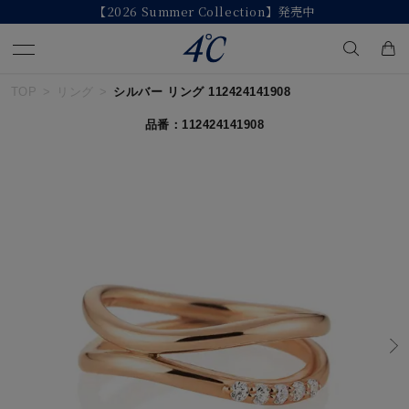
【2026 Summer Collection】発売中
TOP
リング
シルバー リング 112424141908
キーワードで検索する
品番：112424141908
人気検索キーワード
#summer
#ペア
#ダイヤモンド ネックレス
#エタニティ
#くまのプーさん
ブランド
４℃
カテゴリー
すべてのジュエリー